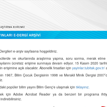
ergileri e-arşiv sayfasına hoşgeldiniz.
cilerde ve okurlarında araştırma yapma, soru sorma, merak etme 
sayılarını ücretsiz erişime sunmaya devam ediyor. 15 Kasım 2020 tari
 erişimine açık olacaktır. Abonelik fırsatları için
yayinlar.tubitak.gov.tr/
a
nin 1967, Bilim Çocuk Dergisinin 1998 ve Merakli Minik Dergisi 2007’
iz.
daki popüler bilim yayını Bilim Genç'e ulaşmak için
tıklayınız.
mek için Adobe Acrobat Reader ya da benzeri bir programa ihtiya
indirebilirsiniz.