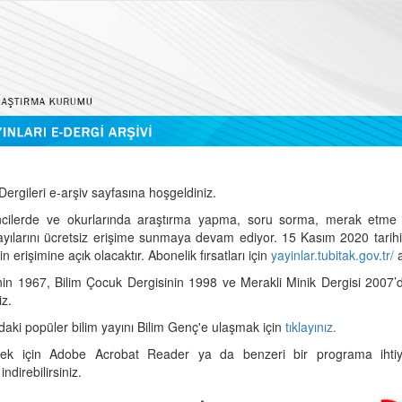
ergileri e-arşiv sayfasına hoşgeldiniz.
cilerde ve okurlarında araştırma yapma, soru sorma, merak etme 
sayılarını ücretsiz erişime sunmaya devam ediyor. 15 Kasım 2020 tari
 erişimine açık olacaktır. Abonelik fırsatları için
yayinlar.tubitak.gov.tr/
a
nin 1967, Bilim Çocuk Dergisinin 1998 ve Merakli Minik Dergisi 2007’
iz.
daki popüler bilim yayını Bilim Genç'e ulaşmak için
tıklayınız.
mek için Adobe Acrobat Reader ya da benzeri bir programa ihtiya
indirebilirsiniz.