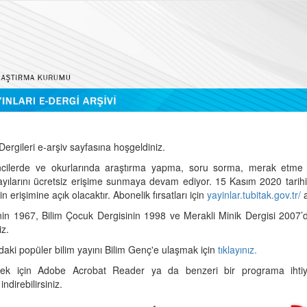
ergileri e-arşiv sayfasına hoşgeldiniz.
cilerde ve okurlarında araştırma yapma, soru sorma, merak etme 
sayılarını ücretsiz erişime sunmaya devam ediyor. 15 Kasım 2020 tari
 erişimine açık olacaktır. Abonelik fırsatları için
yayinlar.tubitak.gov.tr/
a
nin 1967, Bilim Çocuk Dergisinin 1998 ve Merakli Minik Dergisi 2007’
iz.
daki popüler bilim yayını Bilim Genç'e ulaşmak için
tıklayınız.
mek için Adobe Acrobat Reader ya da benzeri bir programa ihtiya
indirebilirsiniz.