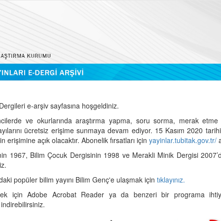
ergileri e-arşiv sayfasına hoşgeldiniz.
cilerde ve okurlarında araştırma yapma, soru sorma, merak etme 
sayılarını ücretsiz erişime sunmaya devam ediyor. 15 Kasım 2020 tari
 erişimine açık olacaktır. Abonelik fırsatları için
yayinlar.tubitak.gov.tr/
a
nin 1967, Bilim Çocuk Dergisinin 1998 ve Merakli Minik Dergisi 2007’
iz.
daki popüler bilim yayını Bilim Genç'e ulaşmak için
tıklayınız.
mek için Adobe Acrobat Reader ya da benzeri bir programa ihtiya
indirebilirsiniz.