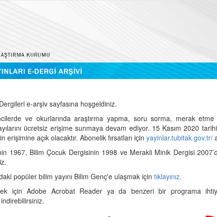
ergileri e-arşiv sayfasına hoşgeldiniz.
cilerde ve okurlarında araştırma yapma, soru sorma, merak etme 
sayılarını ücretsiz erişime sunmaya devam ediyor. 15 Kasım 2020 tari
 erişimine açık olacaktır. Abonelik fırsatları için
yayinlar.tubitak.gov.tr/
a
nin 1967, Bilim Çocuk Dergisinin 1998 ve Merakli Minik Dergisi 2007’
iz.
daki popüler bilim yayını Bilim Genç'e ulaşmak için
tıklayınız.
mek için Adobe Acrobat Reader ya da benzeri bir programa ihtiya
indirebilirsiniz.