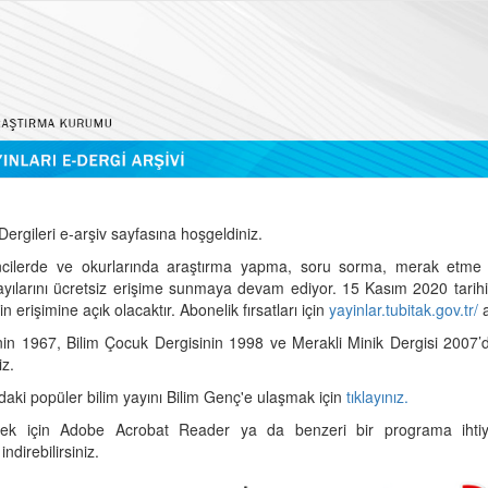
ergileri e-arşiv sayfasına hoşgeldiniz.
cilerde ve okurlarında araştırma yapma, soru sorma, merak etme 
sayılarını ücretsiz erişime sunmaya devam ediyor. 15 Kasım 2020 tari
 erişimine açık olacaktır. Abonelik fırsatları için
yayinlar.tubitak.gov.tr/
a
nin 1967, Bilim Çocuk Dergisinin 1998 ve Merakli Minik Dergisi 2007’
iz.
daki popüler bilim yayını Bilim Genç'e ulaşmak için
tıklayınız.
mek için Adobe Acrobat Reader ya da benzeri bir programa ihtiya
indirebilirsiniz.