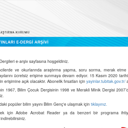
ergileri e-arşiv sayfasına hoşgeldiniz.
cilerde ve okurlarında araştırma yapma, soru sorma, merak etme 
sayılarını ücretsiz erişime sunmaya devam ediyor. 15 Kasım 2020 tari
 erişimine açık olacaktır. Abonelik fırsatları için
yayinlar.tubitak.gov.tr/
a
nin 1967, Bilim Çocuk Dergisinin 1998 ve Merakli Minik Dergisi 2007’
iz.
daki popüler bilim yayını Bilim Genç'e ulaşmak için
tıklayınız.
mek için Adobe Acrobat Reader ya da benzeri bir programa ihtiya
indirebilirsiniz.