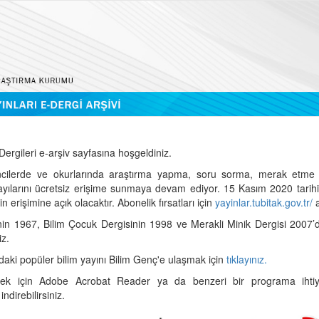
ergileri e-arşiv sayfasına hoşgeldiniz.
cilerde ve okurlarında araştırma yapma, soru sorma, merak etme 
sayılarını ücretsiz erişime sunmaya devam ediyor. 15 Kasım 2020 tari
 erişimine açık olacaktır. Abonelik fırsatları için
yayinlar.tubitak.gov.tr/
a
nin 1967, Bilim Çocuk Dergisinin 1998 ve Merakli Minik Dergisi 2007’
iz.
daki popüler bilim yayını Bilim Genç'e ulaşmak için
tıklayınız.
mek için Adobe Acrobat Reader ya da benzeri bir programa ihtiya
indirebilirsiniz.