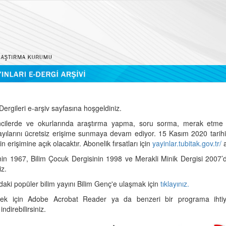
ergileri e-arşiv sayfasına hoşgeldiniz.
cilerde ve okurlarında araştırma yapma, soru sorma, merak etme 
sayılarını ücretsiz erişime sunmaya devam ediyor. 15 Kasım 2020 tari
 erişimine açık olacaktır. Abonelik fırsatları için
yayinlar.tubitak.gov.tr/
a
nin 1967, Bilim Çocuk Dergisinin 1998 ve Merakli Minik Dergisi 2007’
iz.
daki popüler bilim yayını Bilim Genç'e ulaşmak için
tıklayınız.
mek için Adobe Acrobat Reader ya da benzeri bir programa ihtiya
indirebilirsiniz.