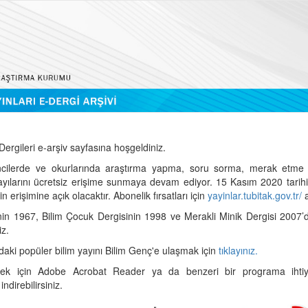
ergileri e-arşiv sayfasına hoşgeldiniz.
cilerde ve okurlarında araştırma yapma, soru sorma, merak etme 
sayılarını ücretsiz erişime sunmaya devam ediyor. 15 Kasım 2020 tari
 erişimine açık olacaktır. Abonelik fırsatları için
yayinlar.tubitak.gov.tr/
a
nin 1967, Bilim Çocuk Dergisinin 1998 ve Merakli Minik Dergisi 2007’
iz.
daki popüler bilim yayını Bilim Genç'e ulaşmak için
tıklayınız.
mek için Adobe Acrobat Reader ya da benzeri bir programa ihtiya
indirebilirsiniz.