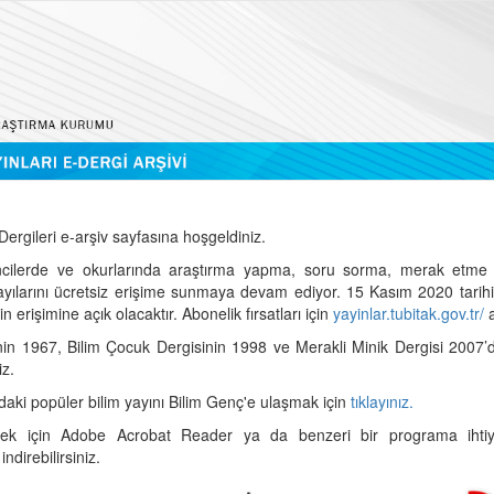
ergileri e-arşiv sayfasına hoşgeldiniz.
cilerde ve okurlarında araştırma yapma, soru sorma, merak etme 
sayılarını ücretsiz erişime sunmaya devam ediyor. 15 Kasım 2020 tari
 erişimine açık olacaktır. Abonelik fırsatları için
yayinlar.tubitak.gov.tr/
a
nin 1967, Bilim Çocuk Dergisinin 1998 ve Merakli Minik Dergisi 2007’
iz.
daki popüler bilim yayını Bilim Genç'e ulaşmak için
tıklayınız.
mek için Adobe Acrobat Reader ya da benzeri bir programa ihtiya
indirebilirsiniz.