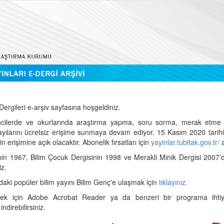
ergileri e-arşiv sayfasına hoşgeldiniz.
cilerde ve okurlarında araştırma yapma, soru sorma, merak etme 
sayılarını ücretsiz erişime sunmaya devam ediyor. 15 Kasım 2020 tari
 erişimine açık olacaktır. Abonelik fırsatları için
yayinlar.tubitak.gov.tr/
a
nin 1967, Bilim Çocuk Dergisinin 1998 ve Merakli Minik Dergisi 2007’
iz.
daki popüler bilim yayını Bilim Genç'e ulaşmak için
tıklayınız.
mek için Adobe Acrobat Reader ya da benzeri bir programa ihtiya
indirebilirsiniz.