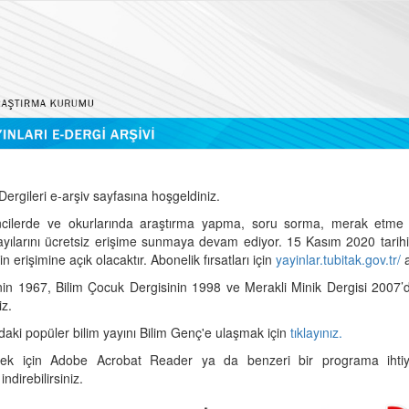
ergileri e-arşiv sayfasına hoşgeldiniz.
cilerde ve okurlarında araştırma yapma, soru sorma, merak etme 
sayılarını ücretsiz erişime sunmaya devam ediyor. 15 Kasım 2020 tari
 erişimine açık olacaktır. Abonelik fırsatları için
yayinlar.tubitak.gov.tr/
a
nin 1967, Bilim Çocuk Dergisinin 1998 ve Merakli Minik Dergisi 2007’
iz.
daki popüler bilim yayını Bilim Genç'e ulaşmak için
tıklayınız.
mek için Adobe Acrobat Reader ya da benzeri bir programa ihtiya
indirebilirsiniz.