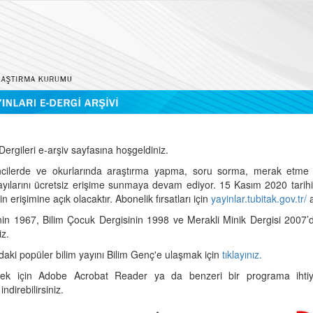
ergileri e-arşiv sayfasına hoşgeldiniz.
cilerde ve okurlarında araştırma yapma, soru sorma, merak etme 
sayılarını ücretsiz erişime sunmaya devam ediyor. 15 Kasım 2020 tari
 erişimine açık olacaktır. Abonelik fırsatları için
yayinlar.tubitak.gov.tr/
a
nin 1967, Bilim Çocuk Dergisinin 1998 ve Merakli Minik Dergisi 2007’
iz.
daki popüler bilim yayını Bilim Genç'e ulaşmak için
tıklayınız.
mek için Adobe Acrobat Reader ya da benzeri bir programa ihtiya
indirebilirsiniz.