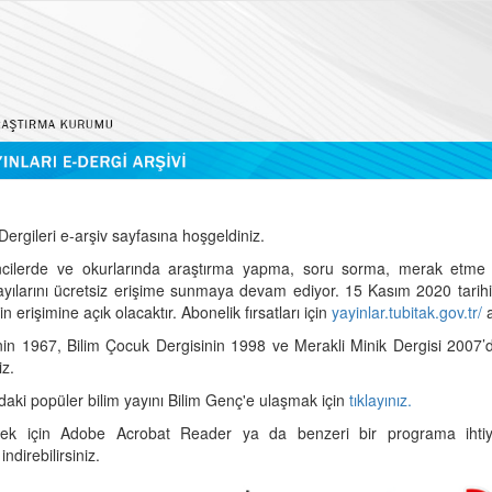
ergileri e-arşiv sayfasına hoşgeldiniz.
cilerde ve okurlarında araştırma yapma, soru sorma, merak etme 
sayılarını ücretsiz erişime sunmaya devam ediyor. 15 Kasım 2020 tari
 erişimine açık olacaktır. Abonelik fırsatları için
yayinlar.tubitak.gov.tr/
a
nin 1967, Bilim Çocuk Dergisinin 1998 ve Merakli Minik Dergisi 2007’
iz.
daki popüler bilim yayını Bilim Genç'e ulaşmak için
tıklayınız.
mek için Adobe Acrobat Reader ya da benzeri bir programa ihtiya
indirebilirsiniz.