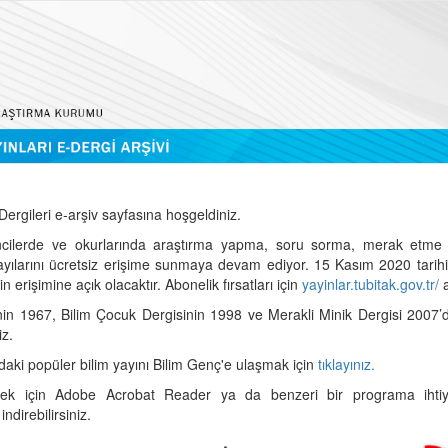
ergileri e-arşiv sayfasına hoşgeldiniz.
cilerde ve okurlarında araştırma yapma, soru sorma, merak etme 
sayılarını ücretsiz erişime sunmaya devam ediyor. 15 Kasım 2020 tari
 erişimine açık olacaktır. Abonelik fırsatları için
yayinlar.tubitak.gov.tr/
a
nin 1967, Bilim Çocuk Dergisinin 1998 ve Merakli Minik Dergisi 2007’
iz.
daki popüler bilim yayını Bilim Genç'e ulaşmak için
tıklayınız.
mek için Adobe Acrobat Reader ya da benzeri bir programa ihtiya
indirebilirsiniz.