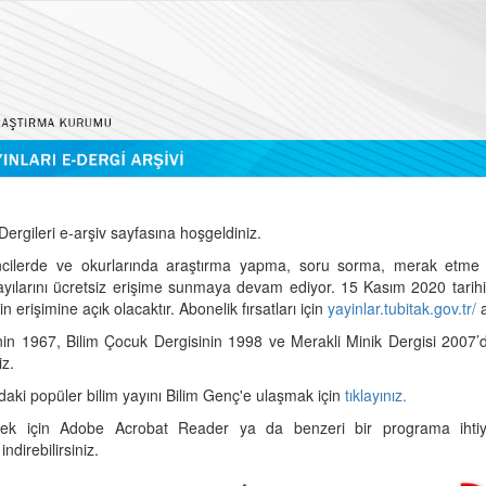
ergileri e-arşiv sayfasına hoşgeldiniz.
cilerde ve okurlarında araştırma yapma, soru sorma, merak etme 
sayılarını ücretsiz erişime sunmaya devam ediyor. 15 Kasım 2020 tari
 erişimine açık olacaktır. Abonelik fırsatları için
yayinlar.tubitak.gov.tr/
a
nin 1967, Bilim Çocuk Dergisinin 1998 ve Merakli Minik Dergisi 2007’
iz.
daki popüler bilim yayını Bilim Genç'e ulaşmak için
tıklayınız.
mek için Adobe Acrobat Reader ya da benzeri bir programa ihtiya
indirebilirsiniz.