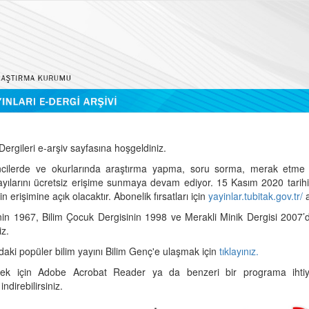
ergileri e-arşiv sayfasına hoşgeldiniz.
cilerde ve okurlarında araştırma yapma, soru sorma, merak etme 
sayılarını ücretsiz erişime sunmaya devam ediyor. 15 Kasım 2020 tari
 erişimine açık olacaktır. Abonelik fırsatları için
yayinlar.tubitak.gov.tr/
a
nin 1967, Bilim Çocuk Dergisinin 1998 ve Merakli Minik Dergisi 2007’
iz.
daki popüler bilim yayını Bilim Genç'e ulaşmak için
tıklayınız.
mek için Adobe Acrobat Reader ya da benzeri bir programa ihtiya
indirebilirsiniz.