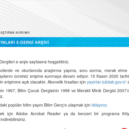
ergileri e-arşiv sayfasına hoşgeldiniz.
cilerde ve okurlarında araştırma yapma, soru sorma, merak etme 
sayılarını ücretsiz erişime sunmaya devam ediyor. 15 Kasım 2020 tari
 erişimine açık olacaktır. Abonelik fırsatları için
yayinlar.tubitak.gov.tr/
a
nin 1967, Bilim Çocuk Dergisinin 1998 ve Merakli Minik Dergisi 2007’
iz.
daki popüler bilim yayını Bilim Genç'e ulaşmak için
tıklayınız.
mek için Adobe Acrobat Reader ya da benzeri bir programa ihtiya
indirebilirsiniz.