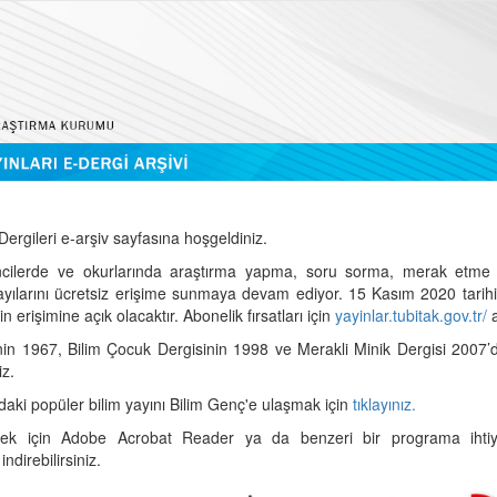
ergileri e-arşiv sayfasına hoşgeldiniz.
cilerde ve okurlarında araştırma yapma, soru sorma, merak etme 
sayılarını ücretsiz erişime sunmaya devam ediyor. 15 Kasım 2020 tari
 erişimine açık olacaktır. Abonelik fırsatları için
yayinlar.tubitak.gov.tr/
a
nin 1967, Bilim Çocuk Dergisinin 1998 ve Merakli Minik Dergisi 2007’
iz.
daki popüler bilim yayını Bilim Genç'e ulaşmak için
tıklayınız.
mek için Adobe Acrobat Reader ya da benzeri bir programa ihtiya
indirebilirsiniz.