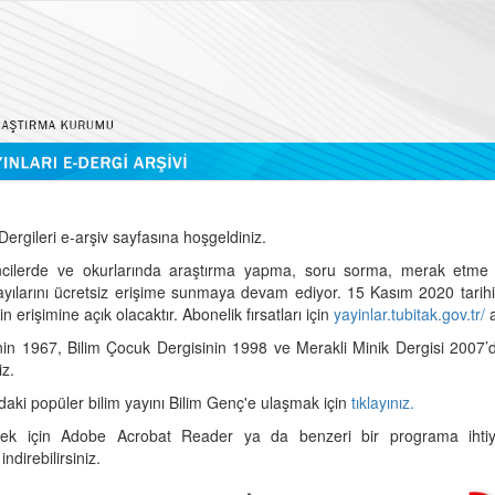
ergileri e-arşiv sayfasına hoşgeldiniz.
cilerde ve okurlarında araştırma yapma, soru sorma, merak etme 
sayılarını ücretsiz erişime sunmaya devam ediyor. 15 Kasım 2020 tari
 erişimine açık olacaktır. Abonelik fırsatları için
yayinlar.tubitak.gov.tr/
a
nin 1967, Bilim Çocuk Dergisinin 1998 ve Merakli Minik Dergisi 2007’
iz.
daki popüler bilim yayını Bilim Genç'e ulaşmak için
tıklayınız.
mek için Adobe Acrobat Reader ya da benzeri bir programa ihtiya
indirebilirsiniz.