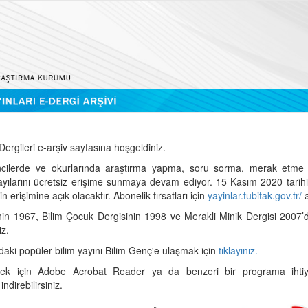
ergileri e-arşiv sayfasına hoşgeldiniz.
cilerde ve okurlarında araştırma yapma, soru sorma, merak etme 
sayılarını ücretsiz erişime sunmaya devam ediyor. 15 Kasım 2020 tari
 erişimine açık olacaktır. Abonelik fırsatları için
yayinlar.tubitak.gov.tr/
a
nin 1967, Bilim Çocuk Dergisinin 1998 ve Merakli Minik Dergisi 2007’
iz.
daki popüler bilim yayını Bilim Genç'e ulaşmak için
tıklayınız.
mek için Adobe Acrobat Reader ya da benzeri bir programa ihtiya
indirebilirsiniz.