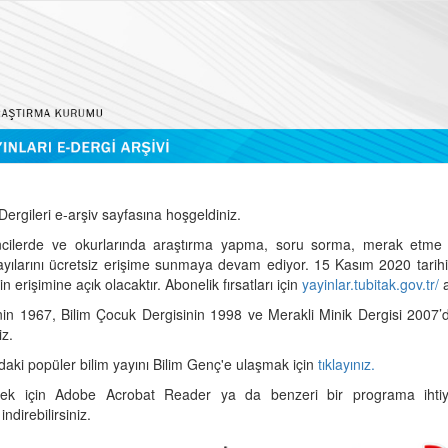
ergileri e-arşiv sayfasına hoşgeldiniz.
cilerde ve okurlarında araştırma yapma, soru sorma, merak etme 
sayılarını ücretsiz erişime sunmaya devam ediyor. 15 Kasım 2020 tari
 erişimine açık olacaktır. Abonelik fırsatları için
yayinlar.tubitak.gov.tr/
a
nin 1967, Bilim Çocuk Dergisinin 1998 ve Merakli Minik Dergisi 2007’
iz.
daki popüler bilim yayını Bilim Genç'e ulaşmak için
tıklayınız.
mek için Adobe Acrobat Reader ya da benzeri bir programa ihtiya
indirebilirsiniz.