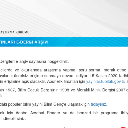
ergileri e-arşiv sayfasına hoşgeldiniz.
cilerde ve okurlarında araştırma yapma, soru sorma, merak etme 
sayılarını ücretsiz erişime sunmaya devam ediyor. 15 Kasım 2020 tari
 erişimine açık olacaktır. Abonelik fırsatları için
yayinlar.tubitak.gov.tr/
a
nin 1967, Bilim Çocuk Dergisinin 1998 ve Merakli Minik Dergisi 2007’
iz.
daki popüler bilim yayını Bilim Genç'e ulaşmak için
tıklayınız.
mek için Adobe Acrobat Reader ya da benzeri bir programa ihtiya
indirebilirsiniz.