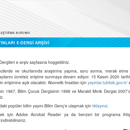
ergileri e-arşiv sayfasına hoşgeldiniz.
cilerde ve okurlarında araştırma yapma, soru sorma, merak etme 
sayılarını ücretsiz erişime sunmaya devam ediyor. 15 Kasım 2020 tari
 erişimine açık olacaktır. Abonelik fırsatları için
yayinlar.tubitak.gov.tr/
a
nin 1967, Bilim Çocuk Dergisinin 1998 ve Merakli Minik Dergisi 2007’
iz.
daki popüler bilim yayını Bilim Genç'e ulaşmak için
tıklayınız.
mek için Adobe Acrobat Reader ya da benzeri bir programa ihtiya
indirebilirsiniz.