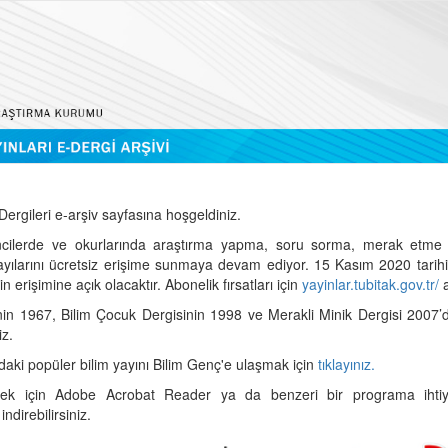
ergileri e-arşiv sayfasına hoşgeldiniz.
cilerde ve okurlarında araştırma yapma, soru sorma, merak etme 
sayılarını ücretsiz erişime sunmaya devam ediyor. 15 Kasım 2020 tari
 erişimine açık olacaktır. Abonelik fırsatları için
yayinlar.tubitak.gov.tr/
a
nin 1967, Bilim Çocuk Dergisinin 1998 ve Merakli Minik Dergisi 2007’
iz.
daki popüler bilim yayını Bilim Genç'e ulaşmak için
tıklayınız.
mek için Adobe Acrobat Reader ya da benzeri bir programa ihtiya
indirebilirsiniz.