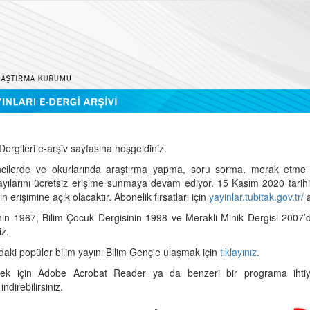
ergileri e-arşiv sayfasına hoşgeldiniz.
cilerde ve okurlarında araştırma yapma, soru sorma, merak etme 
sayılarını ücretsiz erişime sunmaya devam ediyor. 15 Kasım 2020 tari
 erişimine açık olacaktır. Abonelik fırsatları için
yayinlar.tubitak.gov.tr/
a
nin 1967, Bilim Çocuk Dergisinin 1998 ve Merakli Minik Dergisi 2007’
iz.
daki popüler bilim yayını Bilim Genç'e ulaşmak için
tıklayınız.
mek için Adobe Acrobat Reader ya da benzeri bir programa ihtiya
indirebilirsiniz.