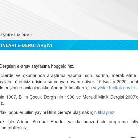
ergileri e-arşiv sayfasına hoşgeldiniz.
cilerde ve okurlarında araştırma yapma, soru sorma, merak etme 
sayılarını ücretsiz erişime sunmaya devam ediyor. 15 Kasım 2020 tari
 erişimine açık olacaktır. Abonelik fırsatları için
yayinlar.tubitak.gov.tr/
a
nin 1967, Bilim Çocuk Dergisinin 1998 ve Merakli Minik Dergisi 2007’
iz.
daki popüler bilim yayını Bilim Genç'e ulaşmak için
tıklayınız.
mek için Adobe Acrobat Reader ya da benzeri bir programa ihtiya
indirebilirsiniz.