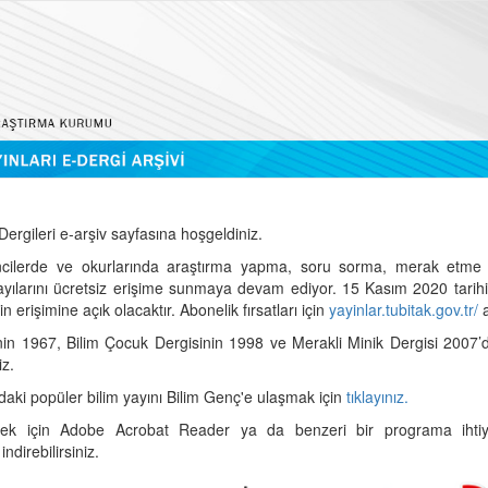
ergileri e-arşiv sayfasına hoşgeldiniz.
cilerde ve okurlarında araştırma yapma, soru sorma, merak etme 
sayılarını ücretsiz erişime sunmaya devam ediyor. 15 Kasım 2020 tari
 erişimine açık olacaktır. Abonelik fırsatları için
yayinlar.tubitak.gov.tr/
a
nin 1967, Bilim Çocuk Dergisinin 1998 ve Merakli Minik Dergisi 2007’
iz.
daki popüler bilim yayını Bilim Genç'e ulaşmak için
tıklayınız.
mek için Adobe Acrobat Reader ya da benzeri bir programa ihtiya
indirebilirsiniz.