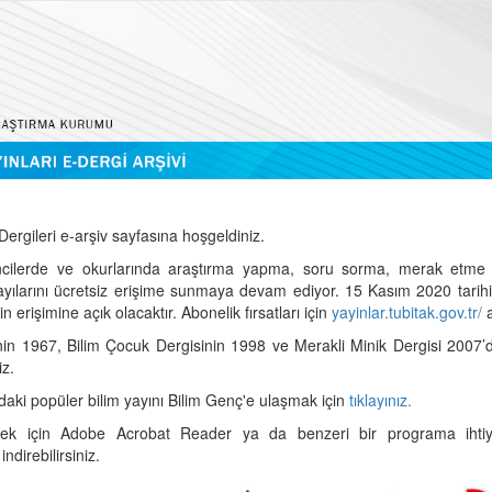
ergileri e-arşiv sayfasına hoşgeldiniz.
cilerde ve okurlarında araştırma yapma, soru sorma, merak etme 
sayılarını ücretsiz erişime sunmaya devam ediyor. 15 Kasım 2020 tari
 erişimine açık olacaktır. Abonelik fırsatları için
yayinlar.tubitak.gov.tr/
a
nin 1967, Bilim Çocuk Dergisinin 1998 ve Merakli Minik Dergisi 2007’
iz.
daki popüler bilim yayını Bilim Genç'e ulaşmak için
tıklayınız.
mek için Adobe Acrobat Reader ya da benzeri bir programa ihtiya
indirebilirsiniz.