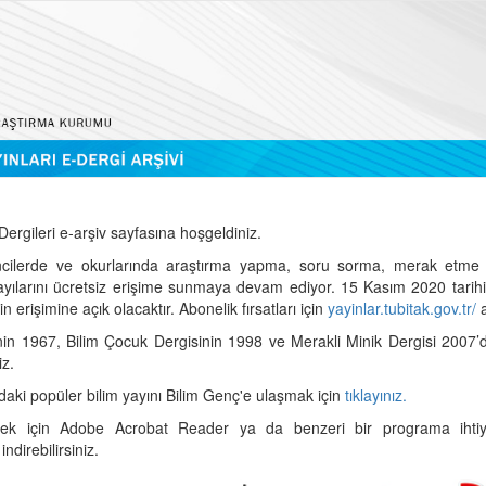
ergileri e-arşiv sayfasına hoşgeldiniz.
cilerde ve okurlarında araştırma yapma, soru sorma, merak etme 
sayılarını ücretsiz erişime sunmaya devam ediyor. 15 Kasım 2020 tari
 erişimine açık olacaktır. Abonelik fırsatları için
yayinlar.tubitak.gov.tr/
a
nin 1967, Bilim Çocuk Dergisinin 1998 ve Merakli Minik Dergisi 2007’
iz.
daki popüler bilim yayını Bilim Genç'e ulaşmak için
tıklayınız.
mek için Adobe Acrobat Reader ya da benzeri bir programa ihtiya
indirebilirsiniz.