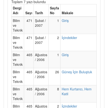
Toplam 7 yazı bulundu
Dergi
Sayfa
Adı
Sayı
Tarih
No
Makale
Bilim
471
Şubat /
1
Giriş
ve
2007
Teknik
Bilim
471
Şubat /
2
İçindekiler
ve
2007
Teknik
Bilim
465
Ağustos
1
Giriş
ve
/ 2006
Teknik
Bilim
465
Ağustos
26
Güneş İçin Buluştuk
ve
/ 2006
Teknik
Bilim
465
Ağustos
8
Hem Kurtarıcı, Hem
ve
/ 2006
Katil
Teknik
Bilim
465
Ağustos
2
İçindekiler