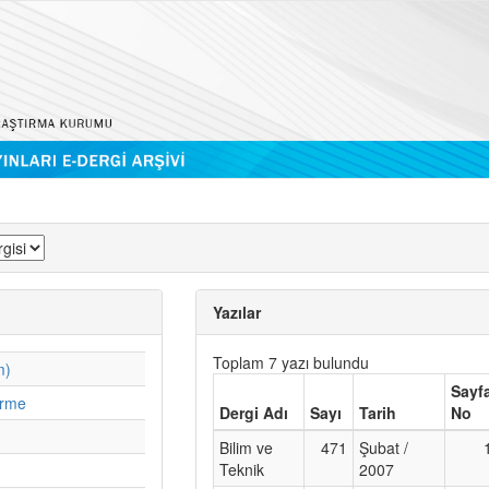
Yazılar
Toplam 7 yazı bulundu
m)
Sayf
irme
Dergi Adı
Sayı
Tarih
No
Bilim ve
471
Şubat /
Teknik
2007