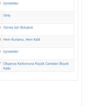
2
İçindekiler
1
Giriş
6
Güneş İçin Buluştuk
8
Hem Kurtarıcı, Hem Katil
2
İçindekiler
7
Okyanus Karbonuna Küçük Canlıdan Büyük
Katkı