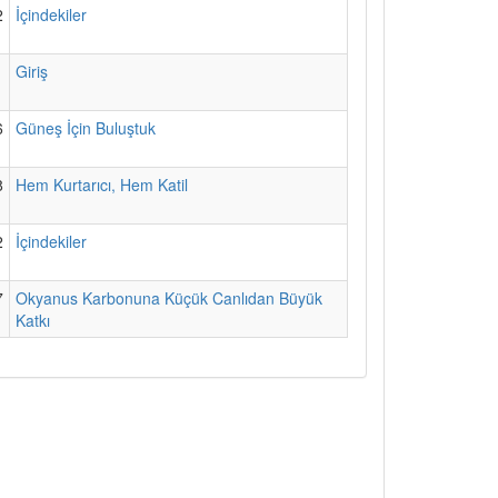
2
İçindekiler
1
Giriş
6
Güneş İçin Buluştuk
8
Hem Kurtarıcı, Hem Katil
2
İçindekiler
7
Okyanus Karbonuna Küçük Canlıdan Büyük
Katkı