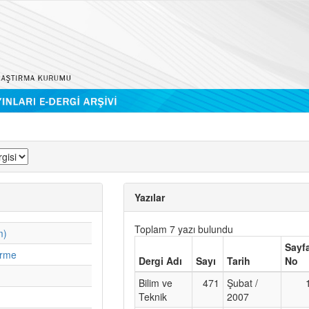
Yazılar
Toplam 7 yazı bulundu
m)
Sayf
irme
Dergi Adı
Sayı
Tarih
No
Bilim ve
471
Şubat /
Teknik
2007