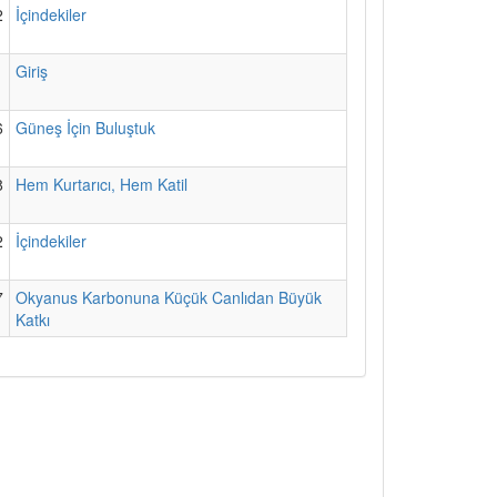
2
İçindekiler
1
Giriş
6
Güneş İçin Buluştuk
8
Hem Kurtarıcı, Hem Katil
2
İçindekiler
7
Okyanus Karbonuna Küçük Canlıdan Büyük
Katkı