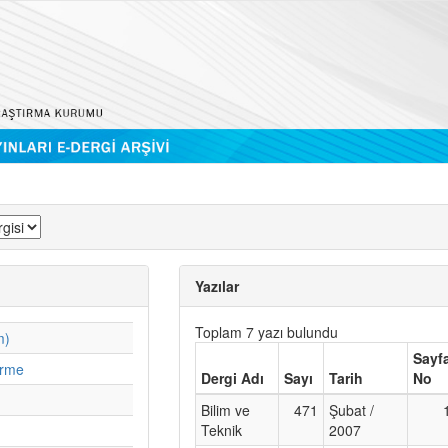
Yazılar
Toplam 7 yazı bulundu
m)
Sayf
irme
Dergi Adı
Sayı
Tarih
No
Bilim ve
471
Şubat /
Teknik
2007