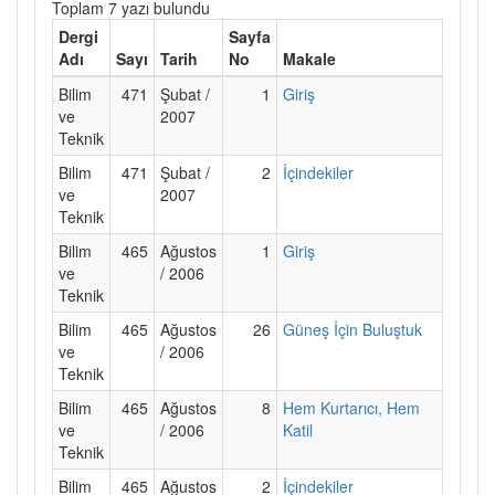
Toplam 7 yazı bulundu
Dergi
Sayfa
Adı
Sayı
Tarih
No
Makale
Bilim
471
Şubat /
1
Giriş
ve
2007
Teknik
Bilim
471
Şubat /
2
İçindekiler
ve
2007
Teknik
Bilim
465
Ağustos
1
Giriş
ve
/ 2006
Teknik
Bilim
465
Ağustos
26
Güneş İçin Buluştuk
ve
/ 2006
Teknik
Bilim
465
Ağustos
8
Hem Kurtarıcı, Hem
ve
/ 2006
Katil
Teknik
Bilim
465
Ağustos
2
İçindekiler