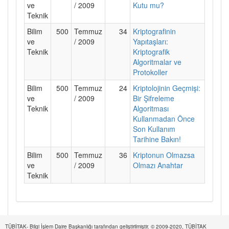
ve
/ 2009
Kutu mu?
Teknik
Bilim
500
Temmuz
34
Kriptografinin
ve
/ 2009
Yapıtaşları:
Teknik
Kriptografik
Algoritmalar ve
Protokoller
Bilim
500
Temmuz
24
Kriptolojinin Geçmişi:
ve
/ 2009
Bir Şifreleme
Teknik
Algoritması
Kullanmadan Önce
Son Kullanım
Tarihine Bakın!
Bilim
500
Temmuz
36
Kriptonun Olmazsa
ve
/ 2009
Olmazı Anahtar
Teknik
TÜBİTAK- Bilgi İşlem Daire Başkanlığı tarafından geliştirilmiştir. © 2009-2020, TÜBİTAK