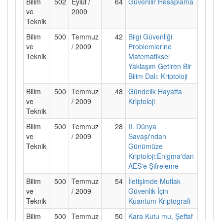
Bilim
502
Eylül /
64
Güvenilir Hesaplama
ve
2009
Teknik
Bilim
500
Temmuz
42
Bilgi Güvenliği
ve
/ 2009
Problemlerine
Teknik
Matematiksel
Yaklaşım Getiren Bir
Bilim Dalı: Kriptoloji
Bilim
500
Temmuz
48
Gündelik Hayatta
ve
/ 2009
Kriptoloji
Teknik
Bilim
500
Temmuz
28
II. Dünya
ve
/ 2009
Savaşı'ndan
Teknik
Günümüze
Kriptoloji:Enigma'dan
AES'e Şifreleme
Bilim
500
Temmuz
54
İletişimde Mutlak
ve
/ 2009
Güvenlik İçin
Teknik
Kuantum Kriptografi
Bilim
500
Temmuz
50
Kara Kutu mu, Şeffaf