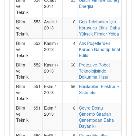
ve
2014
Enerjisi
Teknik
Bilim
553
Aralık /
10
Cep Telefonları İçin
ve
2013
Koruyucu Etkisi Daha
Teknik
Yüksek Filmler Yolda
Bilim
552
Kasım /
4
Atık Poşetlerden
ve
2013
Karbon Nanotüp İmal
Teknik
Edildi
Bilim
552
Kasım /
60
Protez ve Robot
ve
2013
Teknolojisinde
Teknik
Dokunma Hissi
Bilim
551
Ekim /
56
Basılabilen Elektronik
ve
2013
Sistemler
Teknik
Bilim
551
Ekim /
8
Çevre Dostu
ve
2013
Çimento Sıradan
Teknik
Çimentodan Daha
Dayanıklı
Bilim
550
Eylül /
5
Camsı Metaller