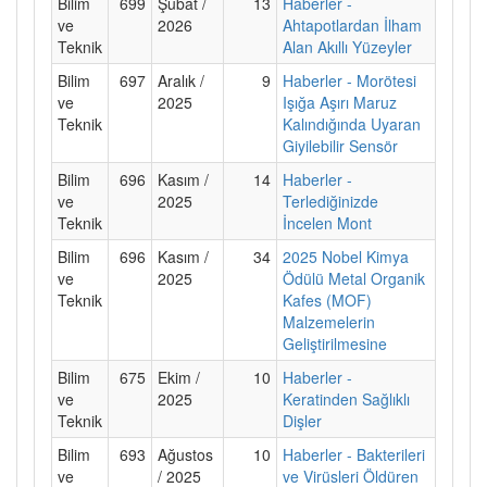
Bilim
699
Şubat /
13
Haberler -
ve
2026
Ahtapotlardan İlham
Teknik
Alan Akıllı Yüzeyler
Bilim
697
Aralık /
9
Haberler - Morötesi
ve
2025
Işığa Aşırı Maruz
Teknik
Kalındığında Uyaran
Giyilebilir Sensör
Bilim
696
Kasım /
14
Haberler -
ve
2025
Terlediğinizde
Teknik
İncelen Mont
Bilim
696
Kasım /
34
2025 Nobel Kimya
ve
2025
Ödülü Metal Organik
Teknik
Kafes (MOF)
Malzemelerin
Geliştirilmesine
Bilim
675
Ekim /
10
Haberler -
ve
2025
Keratinden Sağlıklı
Teknik
Dişler
Bilim
693
Ağustos
10
Haberler - Bakterileri
ve
/ 2025
ve Virüsleri Öldüren