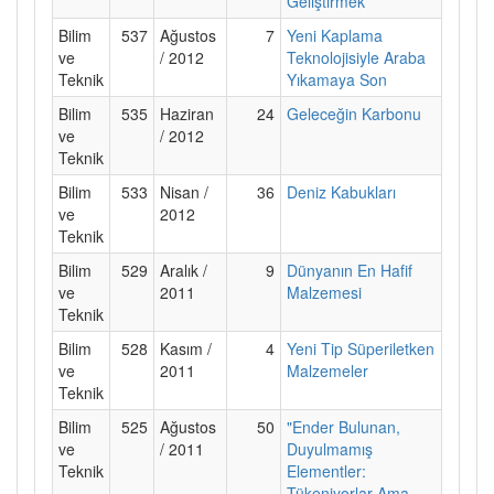
Geliştirmek
Bilim
537
Ağustos
7
Yeni Kaplama
ve
/ 2012
Teknolojisiyle Araba
Teknik
Yıkamaya Son
Bilim
535
Haziran
24
Geleceğin Karbonu
ve
/ 2012
Teknik
Bilim
533
Nisan /
36
Deniz Kabukları
ve
2012
Teknik
Bilim
529
Aralık /
9
Dünyanın En Hafif
ve
2011
Malzemesi
Teknik
Bilim
528
Kasım /
4
Yeni Tip Süperiletken
ve
2011
Malzemeler
Teknik
Bilim
525
Ağustos
50
"Ender Bulunan,
ve
/ 2011
Duyulmamış
Teknik
Elementler:
Tükeniyorlar Ama