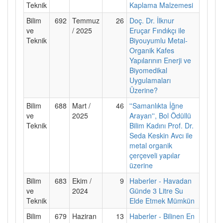
Teknik
Kaplama Malzemesi
Bilim
692
Temmuz
26
Doç. Dr. İlknur
ve
/ 2025
Eruçar Fındıkçı ile
Teknik
Biyouyumlu Metal-
Organik Kafes
Yapılarının Enerji ve
Biyomedikal
Uygulamaları
Üzerine?
Bilim
688
Mart /
46
''Samanlıkta İğne
ve
2025
Arayan'', Bol Ödüllü
Teknik
Bilim Kadını Prof. Dr.
Seda Keskin Avcı ile
metal organik
çerçeveli yapılar
üzerine
Bilim
683
Ekim /
9
Haberler - Havadan
ve
2024
Günde 3 Litre Su
Teknik
Elde Etmek Mümkün
Bilim
679
Haziran
13
Haberler - Bilinen En