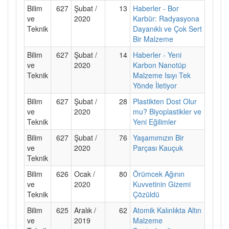
Bilim
627
Şubat /
13
Haberler - Bor
ve
2020
Karbür: Radyasyona
Teknik
Dayanıklı ve Çok Sert
Bir Malzeme
Bilim
627
Şubat /
14
Haberler - Yeni
ve
2020
Karbon Nanotüp
Teknik
Malzeme Isıyı Tek
Yönde İletiyor
Bilim
627
Şubat /
28
Plastikten Dost Olur
ve
2020
mu? Biyoplastikler ve
Teknik
Yeni Eğilimler
Bilim
627
Şubat /
76
Yaşamımızın Bir
ve
2020
Parçası Kauçuk
Teknik
Bilim
626
Ocak /
80
Örümcek Ağının
ve
2020
Kuvvetinin Gizemi
Teknik
Çözüldü
Bilim
625
Aralık /
62
Atomik Kalınlıkta Altın
ve
2019
Malzeme