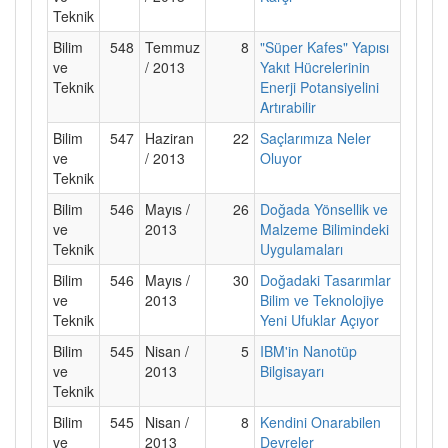
Teknik
Bilim
548
Temmuz
8
"Süper Kafes" Yapısı
ve
/ 2013
Yakıt Hücrelerinin
Teknik
Enerji Potansiyelini
Artırabilir
Bilim
547
Haziran
22
Saçlarımıza Neler
ve
/ 2013
Oluyor
Teknik
Bilim
546
Mayıs /
26
Doğada Yönsellik ve
ve
2013
Malzeme Bilimindeki
Teknik
Uygulamaları
Bilim
546
Mayıs /
30
Doğadaki Tasarımlar
ve
2013
Bilim ve Teknolojiye
Teknik
Yeni Ufuklar Açıyor
Bilim
545
Nisan /
5
IBM'in Nanotüp
ve
2013
Bilgisayarı
Teknik
Bilim
545
Nisan /
8
Kendini Onarabilen
ve
2013
Devreler