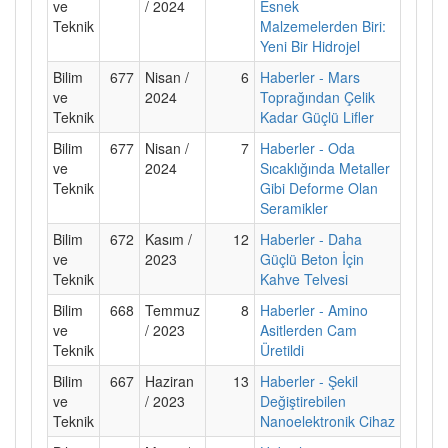
ve
/ 2024
Esnek
Teknik
Malzemelerden Biri:
Yeni Bir Hidrojel
Bilim
677
Nisan /
6
Haberler - Mars
ve
2024
Toprağından Çelik
Teknik
Kadar Güçlü Lifler
Bilim
677
Nisan /
7
Haberler - Oda
ve
2024
Sıcaklığında Metaller
Teknik
Gibi Deforme Olan
Seramikler
Bilim
672
Kasım /
12
Haberler - Daha
ve
2023
Güçlü Beton İçin
Teknik
Kahve Telvesi
Bilim
668
Temmuz
8
Haberler - Amino
ve
/ 2023
Asitlerden Cam
Teknik
Üretildi
Bilim
667
Haziran
13
Haberler - Şekil
ve
/ 2023
Değiştirebilen
Teknik
Nanoelektronik Cihaz