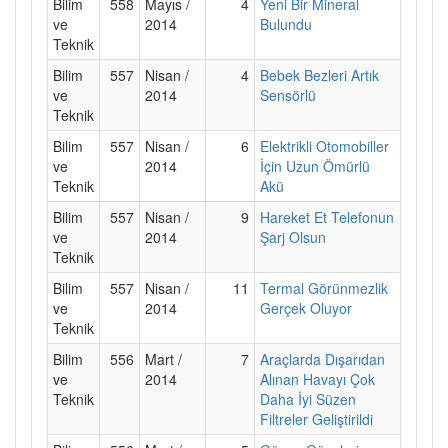
Bilim
558
Mayıs /
4
Yeni Bir Mineral
ve
2014
Bulundu
Teknik
Bilim
557
Nisan /
4
Bebek Bezleri Artık
ve
2014
Sensörlü
Teknik
Bilim
557
Nisan /
6
Elektrikli Otomobiller
ve
2014
İçin Uzun Ömürlü
Teknik
Akü
Bilim
557
Nisan /
9
Hareket Et Telefonun
ve
2014
Şarj Olsun
Teknik
Bilim
557
Nisan /
11
Termal Görünmezlik
ve
2014
Gerçek Oluyor
Teknik
Bilim
556
Mart /
7
Araçlarda Dışarıdan
ve
2014
Alınan Havayı Çok
Teknik
Daha İyi Süzen
Filtreler Geliştirildi