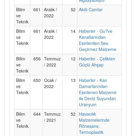
Bilim
661
Aralık /
52
Akıllı Camlar
ve
2022
Teknik
Bilim
661
Aralık /
14
Haberler - Gu?ve
ve
2022
Kanatlarından
Teknik
Esinlenilen Ses
Geçirmez Malzeme
Bilim
656
Temmuz
12
Haberler - Çelikten
ve
/ 2022
Güçlü Ahşap
Teknik
Bilim
650
Ocak /
13
Haberler - Kan
ve
2022
Damarlarından
Teknik
Esinlenen Malzeme
ile Deniz Suyundan
Uranyum
Bilim
644
Temmuz
52
Havacılık
ve
/ 2021
Malzemelerinde
Teknik
Rönesans:
Termoplastik