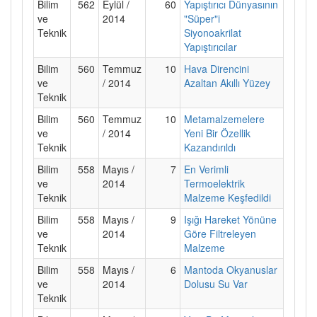
Bilim
562
Eylül /
60
Yapıştırıcı Dünyasının
ve
2014
"Süper"i
Teknik
Siyonoakrilat
Yapıştırıcılar
Bilim
560
Temmuz
10
Hava Direncini
ve
/ 2014
Azaltan Akıllı Yüzey
Teknik
Bilim
560
Temmuz
10
Metamalzemelere
ve
/ 2014
Yeni Bir Özellik
Teknik
Kazandırıldı
Bilim
558
Mayıs /
7
En Verimli
ve
2014
Termoelektrik
Teknik
Malzeme Keşfedildi
Bilim
558
Mayıs /
9
Işığı Hareket Yönüne
ve
2014
Göre Filtreleyen
Teknik
Malzeme
Bilim
558
Mayıs /
6
Mantoda Okyanuslar
ve
2014
Dolusu Su Var
Teknik