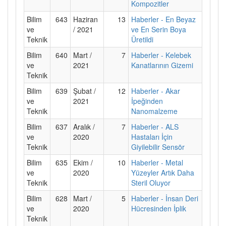
Kompozitler
Bilim
643
Haziran
13
Haberler - En Beyaz
ve
/ 2021
ve En Serin Boya
Teknik
Üretildi
Bilim
640
Mart /
7
Haberler - Kelebek
ve
2021
Kanatlarının Gizemi
Teknik
Bilim
639
Şubat /
12
Haberler - Akar
ve
2021
İpeğinden
Teknik
Nanomalzeme
Bilim
637
Aralık /
7
Haberler - ALS
ve
2020
Hastaları İçin
Teknik
Giyilebilir Sensör
Bilim
635
Ekim /
10
Haberler - Metal
ve
2020
Yüzeyler Artık Daha
Teknik
Steril Oluyor
Bilim
628
Mart /
5
Haberler - İnsan Deri
ve
2020
Hücresinden İplik
Teknik