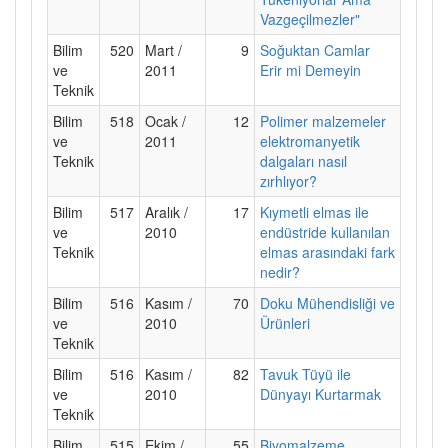
Vazgeçilmezler"
Bilim
520
Mart /
9
Soğuktan Camlar
ve
2011
Erir mi Demeyin
Teknik
Bilim
518
Ocak /
12
Polimer malzemeler
ve
2011
elektromanyetik
Teknik
dalgaları nasıl
zırhlıyor?
Bilim
517
Aralık /
17
Kıymetli elmas ile
ve
2010
endüstride kullanılan
Teknik
elmas arasındaki fark
nedir?
Bilim
516
Kasım /
70
Doku Mühendisliği ve
ve
2010
Ürünleri
Teknik
Bilim
516
Kasım /
82
Tavuk Tüyü ile
ve
2010
Dünyayı Kurtarmak
Teknik
Bilim
515
Ekim /
55
Biyomalzeme