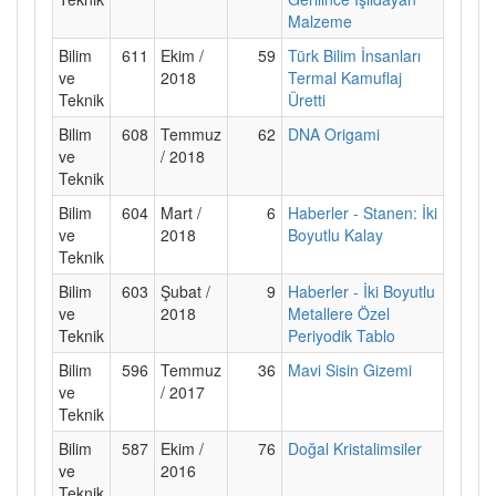
Malzeme
Bilim
611
Ekim /
59
Türk Bilim İnsanları
ve
2018
Termal Kamuflaj
Teknik
Üretti
Bilim
608
Temmuz
62
DNA Origami
ve
/ 2018
Teknik
Bilim
604
Mart /
6
Haberler - Stanen: İki
ve
2018
Boyutlu Kalay
Teknik
Bilim
603
Şubat /
9
Haberler - İki Boyutlu
ve
2018
Metallere Özel
Teknik
Periyodik Tablo
Bilim
596
Temmuz
36
Mavi Sisin Gizemi
ve
/ 2017
Teknik
Bilim
587
Ekim /
76
Doğal Kristalimsiler
ve
2016
Teknik