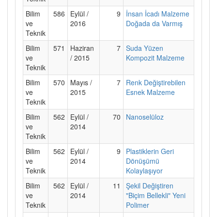
Bilim
586
Eylül /
9
İnsan İcadı Malzeme
ve
2016
Doğada da Varmış
Teknik
Bilim
571
Haziran
7
Suda Yüzen
ve
/ 2015
Kompozit Malzeme
Teknik
Bilim
570
Mayıs /
7
Renk Değiştirebilen
ve
2015
Esnek Malzeme
Teknik
Bilim
562
Eylül /
70
Nanoselüloz
ve
2014
Teknik
Bilim
562
Eylül /
9
Plastiklerin Geri
ve
2014
Dönüşümü
Teknik
Kolaylaşıyor
Bilim
562
Eylül /
11
Şekil Değiştiren
ve
2014
"Biçim Bellekli" Yeni
Teknik
Polimer