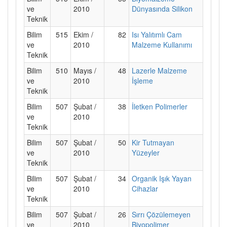
ve
2010
Dünyasında Silikon
Teknik
Bilim
515
Ekim /
82
Isı Yalıtımlı Cam
ve
2010
Malzeme Kullanımı
Teknik
Bilim
510
Mayıs /
48
Lazerle Malzeme
ve
2010
İşleme
Teknik
Bilim
507
Şubat /
38
İletken Polimerler
ve
2010
Teknik
Bilim
507
Şubat /
50
Kir Tutmayan
ve
2010
Yüzeyler
Teknik
Bilim
507
Şubat /
34
Organik Işık Yayan
ve
2010
Cihazlar
Teknik
Bilim
507
Şubat /
26
Sırrı Çözülemeyen
ve
2010
Biyopolimer