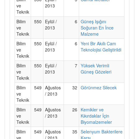
ve
2013
Teknik
Bilim
550
Eylül /
6
Güneş Işığını
ve
2013
Soğuran En İnce
Teknik
Malzeme
Bilim
550
Eylül /
6
Yeni Bir Akıllı Cam
ve
2013
Teknolojisi Geliştirildi
Teknik
Bilim
550
Eylül /
7
Yüksek Verimli
ve
2013
Güneş Gözeleri
Teknik
Bilim
549
Ağustos
32
Görünmez Silecek
ve
/ 2013
Teknik
Bilim
549
Ağustos
26
Kemikler ve
ve
/ 2013
Kıkırdaklar İçin
Teknik
Biyomalzemeler
Bilim
549
Ağustos
35
Selenyum Bakterilere
ve
/ 2013
Karşı