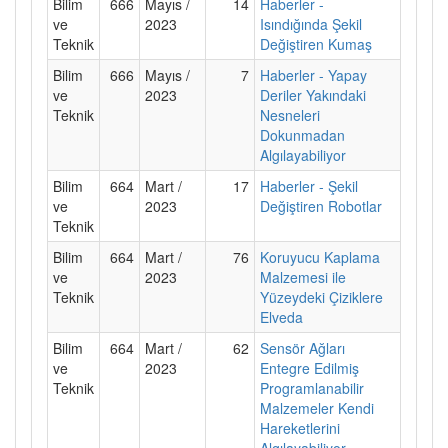
Bilim
666
Mayıs /
14
Haberler -
ve
2023
Isındığında Şekil
Teknik
Değiştiren Kumaş
Bilim
666
Mayıs /
7
Haberler - Yapay
ve
2023
Deriler Yakındaki
Teknik
Nesneleri
Dokunmadan
Algılayabiliyor
Bilim
664
Mart /
17
Haberler - Şekil
ve
2023
Değiştiren Robotlar
Teknik
Bilim
664
Mart /
76
Koruyucu Kaplama
ve
2023
Malzemesi ile
Teknik
Yüzeydeki Çiziklere
Elveda
Bilim
664
Mart /
62
Sensör Ağları
ve
2023
Entegre Edilmiş
Teknik
Programlanabilir
Malzemeler Kendi
Hareketlerini
Algılayabiliyor