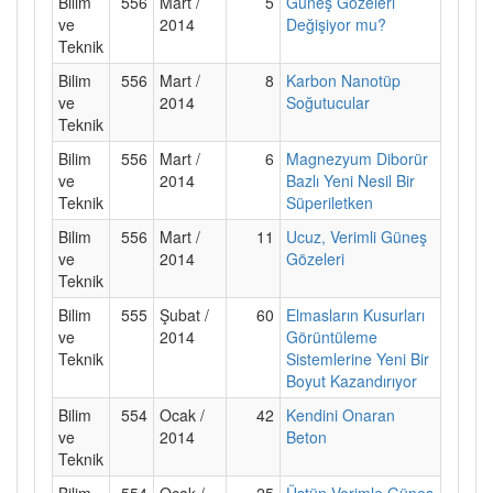
Bilim
556
Mart /
5
Güneş Gözeleri
ve
2014
Değişiyor mu?
Teknik
Bilim
556
Mart /
8
Karbon Nanotüp
ve
2014
Soğutucular
Teknik
Bilim
556
Mart /
6
Magnezyum Diborür
ve
2014
Bazlı Yeni Nesil Bir
Teknik
Süperiletken
Bilim
556
Mart /
11
Ucuz, Verimli Güneş
ve
2014
Gözeleri
Teknik
Bilim
555
Şubat /
60
Elmasların Kusurları
ve
2014
Görüntüleme
Teknik
Sistemlerine Yeni Bir
Boyut Kazandırıyor
Bilim
554
Ocak /
42
Kendini Onaran
ve
2014
Beton
Teknik
Bilim
554
Ocak /
25
Üstün Verimle Güneş