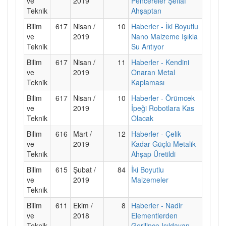
ve
2019
Pencereler Şeffaf
Teknik
Ahşaptan
Bilim
617
Nisan /
10
Haberler - İki Boyutlu
ve
2019
Nano Malzeme Işıkla
Teknik
Su Arıtıyor
Bilim
617
Nisan /
11
Haberler - Kendini
ve
2019
Onaran Metal
Teknik
Kaplaması
Bilim
617
Nisan /
10
Haberler - Örümcek
ve
2019
İpeği Robotlara Kas
Teknik
Olacak
Bilim
616
Mart /
12
Haberler - Çelik
ve
2019
Kadar Güçlü Metalik
Teknik
Ahşap Üretildi
Bilim
615
Şubat /
84
İki Boyutlu
ve
2019
Malzemeler
Teknik
Bilim
611
Ekim /
8
Haberler - Nadir
ve
2018
Elementlerden
Teknik
Gerilince Işıldayan