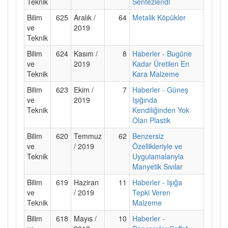
Teknik
Sentezlendi
Bilim
625
Aralık /
64
Metalik Köpükler
ve
2019
Teknik
Bilim
624
Kasım /
8
Haberler - Bugüne
ve
2019
Kadar Üretilen En
Teknik
Kara Malzeme
Bilim
623
Ekim /
7
Haberler - Güneş
ve
2019
Işığında
Teknik
Kendiliğinden Yok
Olan Plastik
Bilim
620
Temmuz
62
Benzersiz
ve
/ 2019
Özellikleriyle ve
Teknik
Uygulamalarıyla
Manyetik Sıvılar
Bilim
619
Haziran
11
Haberler - Işığa
ve
/ 2019
Tepki Veren
Teknik
Malzeme
Bilim
618
Mayıs /
10
Haberler -