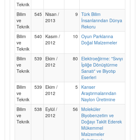
Teknik
Bilim
545
Nisan /
9
Türk Bilim
ve
2013
İnsanlarından Dünya
Teknik
Rekoru
Bilim
540
Kasım /
10
Oyun Parklarına
ve
2012
Doğal Malzemeler
Teknik
Bilim
539
Ekim /
80
Elektroeğirme: "Sıvıyı
ve
2012
İpliğe Dönüştürme
Teknik
Sanatı" ve Biyotıp
Eserleri
Bilim
539
Ekim /
5
Kanser
ve
2012
Araştırmalarından
Teknik
Naylon Üretimine
Bilim
538
Eylül /
56
Moleküler
ve
2012
Biyobenzetim ve
Teknik
Doğayı Taklit Ederek
Mükemmel
Malzemeler