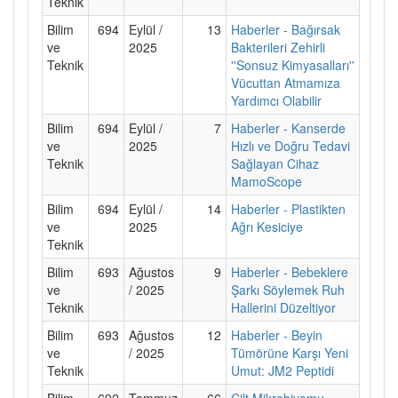
Teknik
Bilim
694
Eylül /
13
Haberler - Bağırsak
ve
2025
Bakterileri Zehirli
Teknik
''Sonsuz Kimyasalları''
Vücuttan Atmamıza
Yardımcı Olabilir
Bilim
694
Eylül /
7
Haberler - Kanserde
ve
2025
Hızlı ve Doğru Tedavi
Teknik
Sağlayan Cihaz
MamoScope
Bilim
694
Eylül /
14
Haberler - Plastikten
ve
2025
Ağrı Kesiciye
Teknik
Bilim
693
Ağustos
9
Haberler - Bebeklere
ve
/ 2025
Şarkı Söylemek Ruh
Teknik
Hallerini Düzeltiyor
Bilim
693
Ağustos
12
Haberler - Beyin
ve
/ 2025
Tümörüne Karşı Yeni
Teknik
Umut: JM2 Peptidi
Bilim
692
Temmuz
66
Cilt Mikrobiyomu