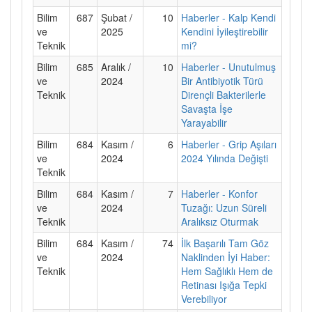
Bilim
687
Şubat /
10
Haberler - Kalp Kendi
ve
2025
Kendini İyileştirebilir
Teknik
mi?
Bilim
685
Aralık /
10
Haberler - Unutulmuş
ve
2024
Bir Antibiyotik Türü
Teknik
Dirençli Bakterilerle
Savaşta İşe
Yarayabilir
Bilim
684
Kasım /
6
Haberler - Grip Aşıları
ve
2024
2024 Yılında Değişti
Teknik
Bilim
684
Kasım /
7
Haberler - Konfor
ve
2024
Tuzağı: Uzun Süreli
Teknik
Aralıksız Oturmak
Bilim
684
Kasım /
74
İlk Başarılı Tam Göz
ve
2024
Naklinden İyi Haber:
Teknik
Hem Sağlıklı Hem de
Retinası Işığa Tepki
Verebiliyor