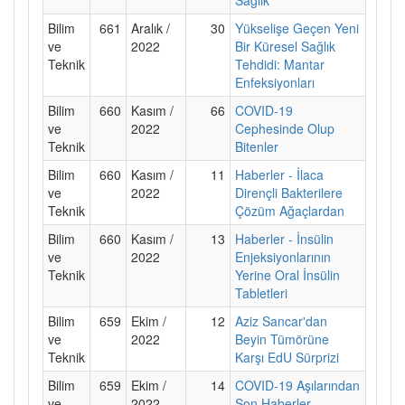
Bilim
661
Aralık /
30
Yükselişe Geçen Yeni
ve
2022
Bir Küresel Sağlık
Teknik
Tehdidi: Mantar
Enfeksiyonları
Bilim
660
Kasım /
66
COVID-19
ve
2022
Cephesinde Olup
Teknik
Bitenler
Bilim
660
Kasım /
11
Haberler - İlaca
ve
2022
Dirençli Bakterilere
Teknik
Çözüm Ağaçlardan
Bilim
660
Kasım /
13
Haberler - İnsülin
ve
2022
Enjeksiyonlarının
Teknik
Yerine Oral İnsülin
Tabletleri
Bilim
659
Ekim /
12
Aziz Sancar'dan
ve
2022
Beyin Tümörüne
Teknik
Karşı EdU Sürprizi
Bilim
659
Ekim /
14
COVID-19 Aşılarından
ve
2022
Son Haberler