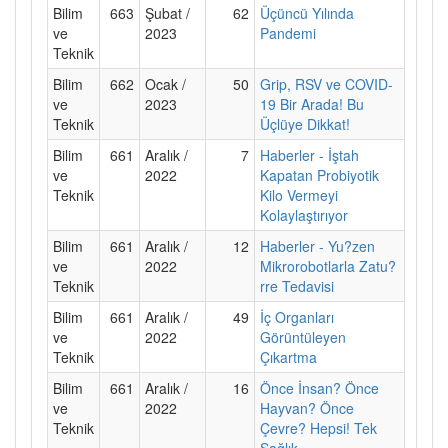
Bilim
663
Şubat /
62
Üçüncü Yılında
ve
2023
Pandemi
Teknik
Bilim
662
Ocak /
50
Grip, RSV ve COVID-
ve
2023
19 Bir Arada! Bu
Teknik
Üçlüye Dikkat!
Bilim
661
Aralık /
7
Haberler - İştah
ve
2022
Kapatan Probiyotik
Teknik
Kilo Vermeyi
Kolaylaştırıyor
Bilim
661
Aralık /
12
Haberler - Yu?zen
ve
2022
Mikrorobotlarla Zatu?
Teknik
rre Tedavisi
Bilim
661
Aralık /
49
İç Organları
ve
2022
Görüntüleyen
Teknik
Çıkartma
Bilim
661
Aralık /
16
Önce İnsan? Önce
ve
2022
Hayvan? Önce
Teknik
Çevre? Hepsi! Tek
Sağlık