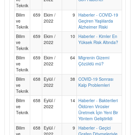
Teknik
Bilim
659
Ekim /
9
Haberler - COVID-19
ve
2022
Geçiren Yaşlılarda
Teknik
Alzheimer Riski
Bilim
659
Ekim /
10
Haberler - Kimler En
ve
2022
Yüksek Risk Altında?
Teknik
Bilim
659
Ekim /
64
Migrenin Gizemi
ve
2022
Çözüldü mü?
Teknik
Bilim
658
Eylül /
38
COVID-19 Sonrası
ve
2022
Kalp Problemleri
Teknik
Bilim
658
Eylül /
14
Haberler - Bakterileri
ve
2022
Öldüren Virüsler
Teknik
Üretmek İçin Yeni Bir
Yöntem Geliştirildi
Bilim
658
Eylül /
9
Haberler - Geçici
ve
2022
Grafen Dövmeleriyle