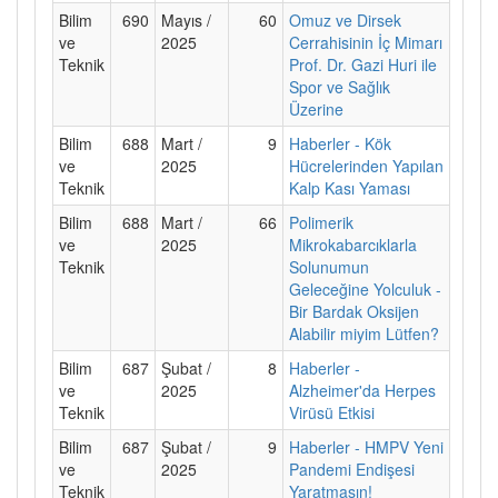
Bilim
690
Mayıs /
60
Omuz ve Dirsek
ve
2025
Cerrahisinin İç Mimarı
Teknik
Prof. Dr. Gazi Huri ile
Spor ve Sağlık
Üzerine
Bilim
688
Mart /
9
Haberler - Kök
ve
2025
Hücrelerinden Yapılan
Teknik
Kalp Kası Yaması
Bilim
688
Mart /
66
Polimerik
ve
2025
Mikrokabarcıklarla
Teknik
Solunumun
Geleceğine Yolculuk -
Bir Bardak Oksijen
Alabilir miyim Lütfen?
Bilim
687
Şubat /
8
Haberler -
ve
2025
Alzheimer'da Herpes
Teknik
Virüsü Etkisi
Bilim
687
Şubat /
9
Haberler - HMPV Yeni
ve
2025
Pandemi Endişesi
Teknik
Yaratmasın!