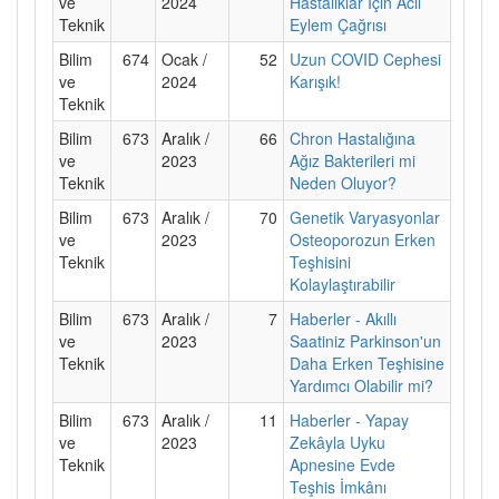
ve
2024
Hastalıklar İçin Acil
Teknik
Eylem Çağrısı
Bilim
674
Ocak /
52
Uzun COVID Cephesi
ve
2024
Karışık!
Teknik
Bilim
673
Aralık /
66
Chron Hastalığına
ve
2023
Ağız Bakterileri mi
Teknik
Neden Oluyor?
Bilim
673
Aralık /
70
Genetik Varyasyonlar
ve
2023
Osteoporozun Erken
Teknik
Teşhisini
Kolaylaştırabilir
Bilim
673
Aralık /
7
Haberler - Akıllı
ve
2023
Saatiniz Parkinson'un
Teknik
Daha Erken Teşhisine
Yardımcı Olabilir mi?
Bilim
673
Aralık /
11
Haberler - Yapay
ve
2023
Zekâyla Uyku
Teknik
Apnesine Evde
Teşhis İmkânı