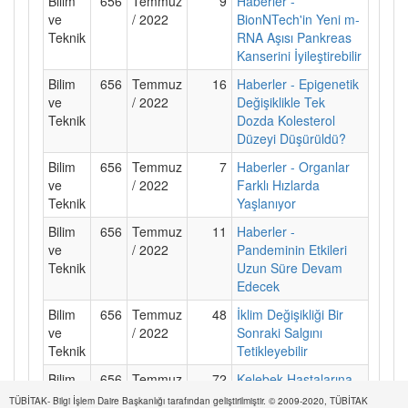
Bilim
656
Temmuz
9
Haberler -
ve
/ 2022
BionNTech'in Yeni m-
Teknik
RNA Aşısı Pankreas
Kanserini İyileştirebilir
Bilim
656
Temmuz
16
Haberler - Epigenetik
ve
/ 2022
Değişiklikle Tek
Teknik
Dozda Kolesterol
Düzeyi Düşürüldü?
Bilim
656
Temmuz
7
Haberler - Organlar
ve
/ 2022
Farklı Hızlarda
Teknik
Yaşlanıyor
Bilim
656
Temmuz
11
Haberler -
ve
/ 2022
Pandeminin Etkileri
Teknik
Uzun Süre Devam
Edecek
Bilim
656
Temmuz
48
İklim Değişikliği Bir
ve
/ 2022
Sonraki Salgını
Teknik
Tetikleyebilir
Bilim
656
Temmuz
72
Kelebek Hastalarına
ve
/ 2022
Umut
TÜBİTAK- Bilgi İşlem Daire Başkanlığı tarafından geliştirilmiştir. © 2009-2020, TÜBİTAK