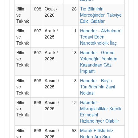
Bilim
698
Ocak /
26
Tıp Biliminin
ve
2026
Merceğinden Takviye
Teknik
Edici Gıdalar
Bilim
697
Aralık /
11
Haberler - Alzheimer'ı
ve
2025
Tedavi Eden
Teknik
Nanoteknolojik İlaç
Bilim
697
Aralık /
13
Haberler - Görme
ve
2025
Yeteneğini Yeniden
Teknik
Kazandıran Göz
İmplantı
Bilim
696
Kasım /
13
Haberler - Beyin
ve
2025
Tümörlerinin Zayıf
Teknik
Noktası
Bilim
696
Kasım /
12
Haberler -
ve
2025
Mikroplastikler Kemik
Teknik
Erimesini
Hızlandırıyor Olabilir
Bilim
696
Kasım /
53
Merak Ettikleriniz -
ve
2025
Neden Ara Sıra