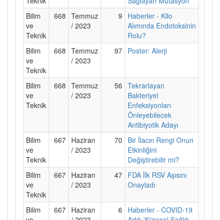
Teknik
Sağlayan Mutasyon
Bilim
668
Temmuz
9
Haberler - Kilo
ve
/ 2023
Alımında Endotoksinin
Teknik
Rolu?
Bilim
668
Temmuz
97
Poster: Alerji
ve
/ 2023
Teknik
Bilim
668
Temmuz
56
Tekrarlayan
ve
/ 2023
Bakteriyel
Teknik
Enfeksiyonları
Önleyebilecek
Antibiyotik Adayı
Bilim
667
Haziran
70
Bir İlacın Rengi Onun
ve
/ 2023
Etkinliğini
Teknik
Değiştirebilir mi?
Bilim
667
Haziran
47
FDA İlk RSV Aşısını
ve
/ 2023
Onayladı
Teknik
Bilim
667
Haziran
6
Haberler - COVID-19
ve
/ 2023
Artık 'Küresel Sağlık