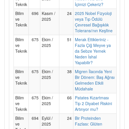
Teknik
İçimizi Çekeriz?
Bilim
696
Kasım /
24
2025 Nobel Fizyoloji
ve
2025
veya Tıp Ödülü
Teknik
Çevresel Bağışıklık
Toleransı'nın Keşfine
Bilim
675
Ekim /
51
Merak Ettikleriniz -
ve
2025
Fazla Çiğ Meyve ya
Teknik
da Sebze Yemek
Neden İshal
Yapabilir?
Bilim
675
Ekim /
38
Migren İlacında Yeni
ve
2025
Bir Dönem: Baş Ağrısı
Teknik
Gelmeden Etkili
Müdahale
Bilim
675
Ekim /
66
Patates Kızartması
ve
2025
Tip 2 Diyabet Riskini
Teknik
Artırıyor mu?
Bilim
694
Eylül /
24
Bir Proteinden
ve
2025
Fazlası: Glüten