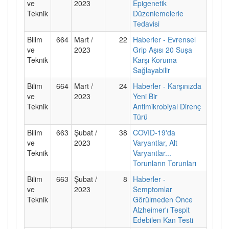
ve
2023
Epigenetik
Teknik
Düzenlemelerle
Tedavisi
Bilim
664
Mart /
22
Haberler - Evrensel
ve
2023
Grip Aşısı 20 Suşa
Teknik
Karşı Koruma
Sağlayabilir
Bilim
664
Mart /
24
Haberler - Karşınızda
ve
2023
Yeni Bir
Teknik
Antimikrobiyal Direnç
Türü
Bilim
663
Şubat /
38
COVID-19'da
ve
2023
Varyantlar, Alt
Teknik
Varyantlar...
Torunların Torunları
Bilim
663
Şubat /
8
Haberler -
ve
2023
Semptomlar
Teknik
Görülmeden Önce
Alzheimer'ı Tespit
Edebilen Kan Testi