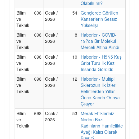
Olabilir mi?
Bilim
698
Ocak /
54
Gençlerde Görülen
ve
2026
Kanserlerin Sessiz
Teknik
Yükselişi
Bilim
698
Ocak /
8
Haberler - COVID-
ve
2026
19?da Bir Molekül
Teknik
Mercek Altına Alındı
Bilim
698
Ocak /
10
Haberler - H5N5 Kuş
ve
2026
Gribi Türü İlk Kez
Teknik
İnsanda Görüldü
Bilim
698
Ocak /
12
Haberler - Multipl
ve
2026
Sklerozun İlk İzleri
Teknik
Belirtilerden Yıllar
Önce Kanda Ortaya
Çıkıyor
Bilim
698
Ocak /
53
Merak Ettikleriniz -
ve
2026
Neden Bazı
Teknik
Kadınların Hamilelikte
Ayağı Kalıcı Olarak
Büyür?