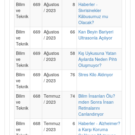
Bilim
669
Ağustos
8
Haberler -
ve
/ 2023
Sivrisinekler
Teknik
Kâbusumuz mu
Olacak?
Bilim
669
Ağustos
66
Kan Beyin Bariyeri
ve
/ 2023
Ultrasonla Açılıyor
Teknik
Bilim
669
Ağustos
58
Kış Uykusuna Yatan
ve
/ 2023
Ayılarda Neden Pıhtı
Teknik
Oluşmuyor?
Bilim
669
Ağustos
76
Stres Kilo Aldırıyor
ve
/ 2023
Teknik
Bilim
668
Temmuz
74
Bilim İnsanları Ölu?
ve
/ 2023
mden Sonra İnsan
Teknik
Retinalarını
Canlandırıyor
Bilim
668
Temmuz
6
Haberler - Alzheimer?
ve
/ 2023
a Karşı Koruma