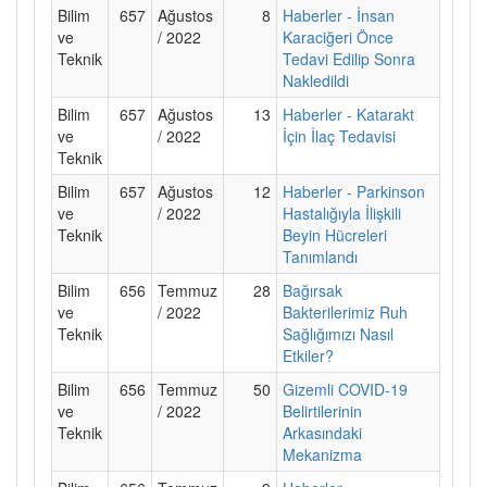
Bilim
657
Ağustos
8
Haberler - İnsan
ve
/ 2022
Karaciğeri Önce
Teknik
Tedavi Edilip Sonra
Nakledildi
Bilim
657
Ağustos
13
Haberler - Katarakt
ve
/ 2022
İçin İlaç Tedavisi
Teknik
Bilim
657
Ağustos
12
Haberler - Parkinson
ve
/ 2022
Hastalığıyla İlişkili
Teknik
Beyin Hücreleri
Tanımlandı
Bilim
656
Temmuz
28
Bağırsak
ve
/ 2022
Bakterilerimiz Ruh
Teknik
Sağlığımızı Nasıl
Etkiler?
Bilim
656
Temmuz
50
Gizemli COVID-19
ve
/ 2022
Belirtilerinin
Teknik
Arkasındaki
Mekanizma