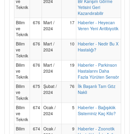
ve
2024
Bir Karışım Görme
Teknik
Yetisini Geri
Kazandırabilir
Bilim
676
Mart /
17
Haberler - Heyecan
ve
2024
Veren Yeni Antibiyotik
Teknik
Bilim
676
Mart /
10
Haberler - Nedir Bu X
ve
2024
Hastalığı?
Teknik
Bilim
676
Mart /
19
Haberler - Parkinson
ve
2024
Hastalarını Daha
Teknik
Fazla Yürüten Sensör
Bilim
675
Şubat /
76
İlk Başarılı Tam Göz
ve
2024
Nakli
Teknik
Bilim
674
Ocak /
5
Haberler - Bağışıklık
ve
2024
Sisteminiz Kaç Kilo?
Teknik
Bilim
674
Ocak /
9
Haberler - Zoonotik