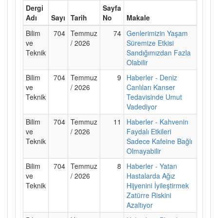
Dergi
Sayfa
Adı
Sayı
Tarih
No
Makale
Bilim
704
Temmuz
74
Genlerimizin Yaşam
ve
/ 2026
Süremize Etkisi
Teknik
Sandığımızdan Fazla
Olabilir
Bilim
704
Temmuz
9
Haberler - Deniz
ve
/ 2026
Canlıları Kanser
Teknik
Tedavisinde Umut
Vadediyor
Bilim
704
Temmuz
11
Haberler - Kahvenin
ve
/ 2026
Faydalı Etkileri
Teknik
Sadece Kafeine Bağlı
Olmayabilir
Bilim
704
Temmuz
8
Haberler - Yatan
ve
/ 2026
Hastalarda Ağız
Teknik
Hijyenini İyileştirmek
Zatürre Riskini
Azaltıyor