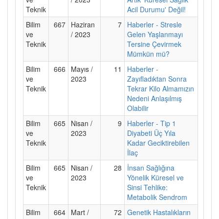
Teknik
Acil Durumu' Değil!
Bilim
667
Haziran
7
Haberler - Stresle
ve
/ 2023
Gelen Yaşlanmayı
Teknik
Tersine Çevirmek
Mümkün mü?
Bilim
666
Mayıs /
11
Haberler -
ve
2023
Zayıfladıktan Sonra
Teknik
Tekrar Kilo Almamızın
Nedeni Anlaşılmış
Olabilir
Bilim
665
Nisan /
9
Haberler - Tip 1
ve
2023
Diyabeti Üç Yıla
Teknik
Kadar Geciktirebilen
İlaç
Bilim
665
Nisan /
28
İnsan Sağlığına
ve
2023
Yönelik Küresel ve
Teknik
Sinsi Tehlike:
Metabolik Sendrom
Bilim
664
Mart /
72
Genetik Hastalıkların