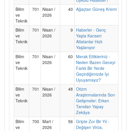
Bilim
701
Nisan /
40
Ağaçtan Güneş Kremi
ve
2026
Teknik
Bilim
701
Nisan /
9
Haberler - Genç
ve
2026
Yaşta Kanseri
Teknik
Atlatanlar Hızlı
Yaşlanıyor
Bilim
701
Nisan /
60
Merak Ettikleriniz -
ve
2026
Neden Bazen Geceyi
Teknik
Farklı Bir Yerde
Geçirdiğimizde İyi
Uyuyamayız?
Bilim
701
Nisan /
48
Otizm
ve
2026
Araştırmalarında Son
Teknik
Gelişmeler: Erken
Tanıdan Yapay
Zekâya
Bilim
700
Mart /
56
Gripte Zor Bir Yıl -
ve
2026
Değişen Virüs,