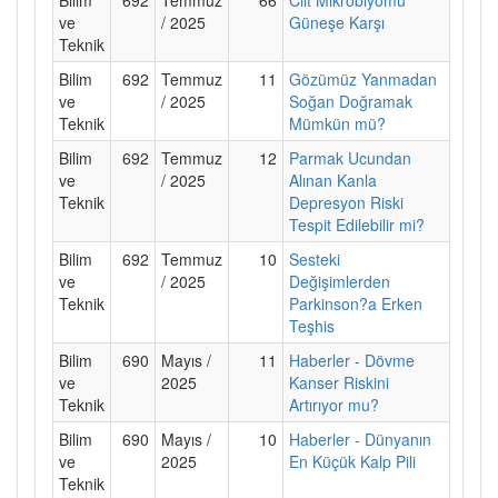
ve
/ 2025
Güneşe Karşı
Teknik
Bilim
692
Temmuz
11
Gözümüz Yanmadan
ve
/ 2025
Soğan Doğramak
Teknik
Mümkün mü?
Bilim
692
Temmuz
12
Parmak Ucundan
ve
/ 2025
Alınan Kanla
Teknik
Depresyon Riski
Tespit Edilebilir mi?
Bilim
692
Temmuz
10
Sesteki
ve
/ 2025
Değişimlerden
Teknik
Parkinson?a Erken
Teşhis
Bilim
690
Mayıs /
11
Haberler - Dövme
ve
2025
Kanser Riskini
Teknik
Artırıyor mu?
Bilim
690
Mayıs /
10
Haberler - Dünyanın
ve
2025
En Küçük Kalp Pili
Teknik