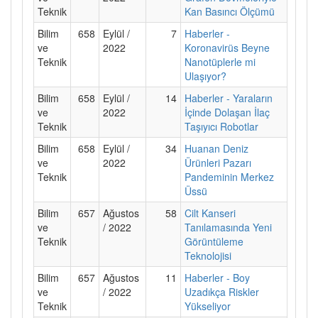
Teknik
Kan Basıncı Ölçümü
Bilim
658
Eylül /
7
Haberler -
ve
2022
Koronavirüs Beyne
Teknik
Nanotüplerle mi
Ulaşıyor?
Bilim
658
Eylül /
14
Haberler - Yaraların
ve
2022
İçinde Dolaşan İlaç
Teknik
Taşıyıcı Robotlar
Bilim
658
Eylül /
34
Huanan Deniz
ve
2022
Ürünleri Pazarı
Teknik
Pandeminin Merkez
Üssü
Bilim
657
Ağustos
58
Cilt Kanseri
ve
/ 2022
Tanılamasında Yeni
Teknik
Görüntüleme
Teknolojisi
Bilim
657
Ağustos
11
Haberler - Boy
ve
/ 2022
Uzadıkça Riskler
Teknik
Yükseliyor