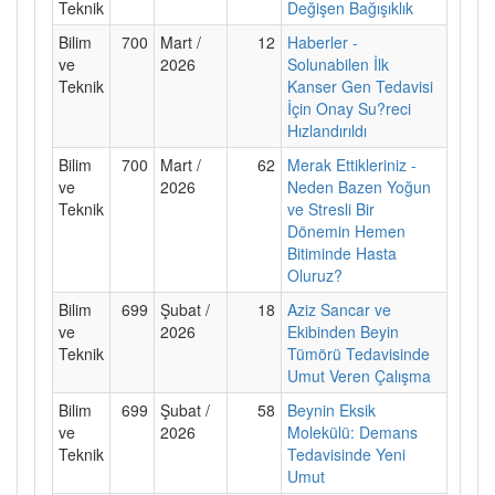
Teknik
Değişen Bağışıklık
Bilim
700
Mart /
12
Haberler -
ve
2026
Solunabilen İlk
Teknik
Kanser Gen Tedavisi
İçin Onay Su?reci
Hızlandırıldı
Bilim
700
Mart /
62
Merak Ettikleriniz -
ve
2026
Neden Bazen Yoğun
Teknik
ve Stresli Bir
Dönemin Hemen
Bitiminde Hasta
Oluruz?
Bilim
699
Şubat /
18
Aziz Sancar ve
ve
2026
Ekibinden Beyin
Teknik
Tümörü Tedavisinde
Umut Veren Çalışma
Bilim
699
Şubat /
58
Beynin Eksik
ve
2026
Molekülü: Demans
Teknik
Tedavisinde Yeni
Umut