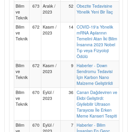
Bilim
673
Aralık /
52
Obezite Tedavisine
ve
2023
Yönelik Yeni Bir İlaç
Teknik
Bilim
672
Kasım /
14
COVID-19'a Yönelik
ve
2023
mRNA Aşılarının
Teknik
Temelini Atan İki Bilim
İnsanına 2023 Nobel
Tıp veya Fizyoloji
Ödülü
Bilim
672
Kasım /
9
Haberler - Down
ve
2023
Sendromu Tedavisi
Teknik
İçin Karbon Nano
Malzeme Geliştirildi
Bilim
670
Eylül /
36
Canan Dağdeviren ve
ve
2023
Ekibi Geliştirdi:
Teknik
Giyilebilir Ultrason
Tarayıcısı İle Erken
Meme Kanseri Tespiti
Bilim
670
Eylül /
7
Haberler - Bilim
ve
2023
İnsanları En Genç