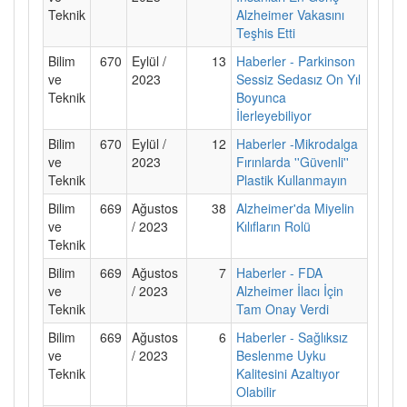
Teknik
Alzheimer Vakasını
Teşhis Etti
Bilim
670
Eylül /
13
Haberler - Parkinson
ve
2023
Sessiz Sedasız On Yıl
Teknik
Boyunca
İlerleyebiliyor
Bilim
670
Eylül /
12
Haberler -Mikrodalga
ve
2023
Fırınlarda ''Güvenli''
Teknik
Plastik Kullanmayın
Bilim
669
Ağustos
38
Alzheimer'da Miyelin
ve
/ 2023
Kılıfların Rolü
Teknik
Bilim
669
Ağustos
7
Haberler - FDA
ve
/ 2023
Alzheimer İlacı İçin
Teknik
Tam Onay Verdi
Bilim
669
Ağustos
6
Haberler - Sağlıksız
ve
/ 2023
Beslenme Uyku
Teknik
Kalitesini Azaltıyor
Olabilir