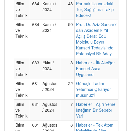
Bilim
684
Kasım /
48
Parmak Ucunuzdaki
ve
2024
Ter, Sağlığınızı Takip
Teknik
Edecek!
Bilim
684
Kasım /
50
Prof. Dr. Aziz Sancar?
ve
2024
dan Akademik Yıl
Teknik
Açılış Dersi: EdU
Molekülü Beyin
Kanseri Tedavisinde
Potansiyel Bir Aday
Bilim
683
Ekim /
8
Haberler - İlk Akciğer
ve
2024
Kanseri Aşısı
Teknik
Uygulandı
Bilim
681
Ağustos
22
Güneşin Tadını
ve
/ 2024
Yeterince Çıkarıyor
Teknik
musunuz?
Bilim
681
Ağustos
7
Haberler - Aşırı Yeme
ve
/ 2024
İsteğinin Bir Sebebi
Teknik
Var!
Bilim
681
Ağustos
6
Haberler - Tek Atom
ve
/ 2024
Kalınlığında Altın