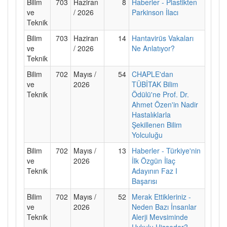
Bilim
703
Haziran
8
Haberler - Plastikten
ve
/ 2026
Parkinson İlacı
Teknik
Bilim
703
Haziran
14
Hantavirüs Vakaları
ve
/ 2026
Ne Anlatıyor?
Teknik
Bilim
702
Mayıs /
54
CHAPLE'dan
ve
2026
TÜBİTAK Bilim
Teknik
Ödülü'ne Prof. Dr.
Ahmet Özen'in Nadir
Hastalıklarla
Şekillenen Bilim
Yolculuğu
Bilim
702
Mayıs /
13
Haberler - Türkiye'nin
ve
2026
İlk Özgün İlaç
Teknik
Adayının Faz I
Başarısı
Bilim
702
Mayıs /
52
Merak Ettikleriniz -
ve
2026
Neden Bazı İnsanlar
Teknik
Alerji Mevsiminde
Uykulu Hisseder?