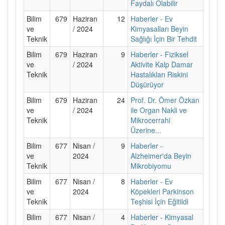
Faydalı Olabilir
Bilim
679
Haziran
12
Haberler - Ev
ve
/ 2024
Kimyasalları Beyin
Teknik
Sağlığı İçin Bir Tehdit
Bilim
679
Haziran
9
Haberler - Fiziksel
ve
/ 2024
Aktivite Kalp Damar
Teknik
Hastalıkları Riskini
Düşürüyor
Bilim
679
Haziran
24
Prof. Dr. Ömer Özkan
ve
/ 2024
ile Organ Nakli ve
Teknik
Mikrocerrahi
Üzerine...
Bilim
677
Nisan /
9
Haberler -
ve
2024
Alzheimer'da Beyin
Teknik
Mikrobiyomu
Bilim
677
Nisan /
8
Haberler - Ev
ve
2024
Köpekleri Parkinson
Teknik
Teşhisi İçin Eğitildi
Bilim
677
Nisan /
4
Haberler - Kimyasal