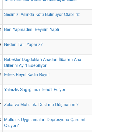
1
Sesimizi Aslında Kötü Bulmuyor Olabiliriz
2
Ben Yapmadım! Beynim Yaptı
0
Neden Tatil Yaparız?
4
Bebekler Doğdukları Anadan İtibaren Ana
Dillerini Ayırt Edebiliyor
2
Erkek Beyni Kadın Beyni
1
Yalnızlık Sağlığımızı Tehdit Ediyor
7
Zeka ve Mutluluk: Dost mu Düşman mı?
6
Mutluluk Uygulamaları Depresyona Çare mi
Oluyor?