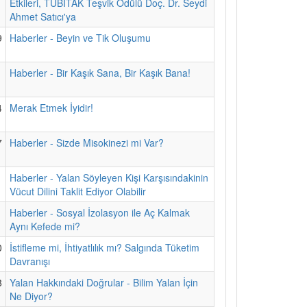
Etkileri, TÜBİTAK Teşvik Ödülü Doç. Dr. Seydi
Ahmet Satıcı'ya
9
Haberler - Beyin ve Tik Oluşumu
1
Haberler - Bir Kaşık Sana, Bir Kaşık Bana!
4
Merak Etmek İyidir!
7
Haberler - Sizde Misokinezi mi Var?
1
Haberler - Yalan Söyleyen Kişi Karşısındakinin
Vücut Dilini Taklit Ediyor Olabilir
1
Haberler - Sosyal İzolasyon ile Aç Kalmak
Aynı Kefede mi?
0
İstifleme mi, İhtiyatlılık mı? Salgında Tüketim
Davranışı
8
Yalan Hakkındaki Doğrular - Bilim Yalan İçin
Ne Diyor?