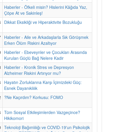
1
Haberler - Öfkeli misin? Hislerini Kâğıda Yaz,
Çöpe At ve Sakinleş!
4
Dikkat Eksikliği ve Hiperaktivite Bozukluğu
7
Haberler - Aile ve Arkadaşlarla Sık Görüşmek
Erken Ölüm Riskini Azaltıyor
0
Haberler - Ebeveynler ve Çocukları Arasında
Kurulan Güçlü Bağ Nelere Kadir
3
Haberler - Kronik Stres ve Depresyon
Alzheimer Riskini Artırıyor mu?
4
Hayatın Zorluklarına Karşı İçimizdeki Güç:
Esnek Dayanıklılık
2
?Ne Kaçırdım? Korkusu: FOMO
4
Tüm Sosyal Etkileşimlerden Vazgeçince?
Hikikomori
0
Teknoloji Bağımlılığı ve COVID-19'un Psikolojik