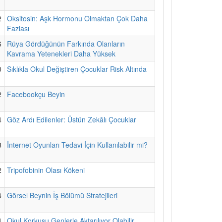
2
Oksitosin: Aşk Hormonu Olmaktan Çok Daha
Fazlası
6
Rüya Gördüğünün Farkında Olanların
Kavrama Yetenekleri Daha Yüksek
0
Sıklıkla Okul Değiştiren Çocuklar Risk Altında
2
Facebookçu Beyin
4
Göz Ardı Edilenler: Üstün Zekâlı Çocuklar
8
İnternet Oyunları Tedavi İçin Kullanılabilir mi?
2
Tripofobinin Olası Kökeni
6
Görsel Beynin İş Bölümü Stratejileri
4
Okul Korkusu Genlerle Aktarılıyor Olabilir