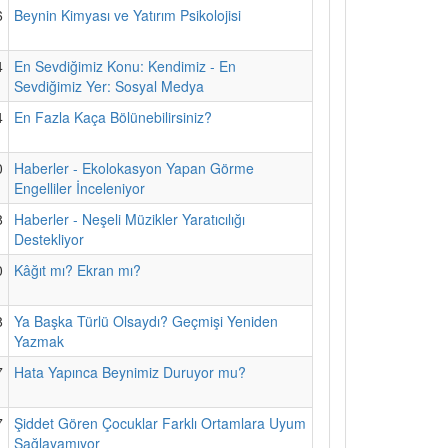
6
Beynin Kimyası ve Yatırım Psikolojisi
4
En Sevdiğimiz Konu: Kendimiz - En
Sevdiğimiz Yer: Sosyal Medya
4
En Fazla Kaça Bölünebilirsiniz?
0
Haberler - Ekolokasyon Yapan Görme
Engelliler İnceleniyor
8
Haberler - Neşeli Müzikler Yaratıcılığı
Destekliyor
0
Kâğıt mı? Ekran mı?
8
Ya Başka Türlü Olsaydı? Geçmişi Yeniden
Yazmak
7
Hata Yapınca Beynimiz Duruyor mu?
7
Şiddet Gören Çocuklar Farklı Ortamlara Uyum
Sağlayamıyor