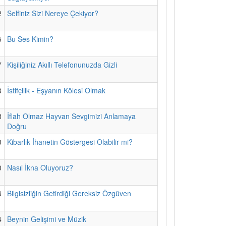
2
Selfiniz Sizi Nereye Çekiyor?
5
Bu Ses Kimin?
7
Kişiliğiniz Akıllı Telefonunuzda Gizli
8
İstifçilik - Eşyanın Kölesi Olmak
8
İflah Olmaz Hayvan Sevgimizi Anlamaya
Doğru
0
Kibarlık İhanetin Göstergesi Olabilir mi?
0
Nasıl İkna Oluyoruz?
6
Bilgisizliğin Getirdiği Gereksiz Özgüven
4
Beynin Gelişimi ve Müzik