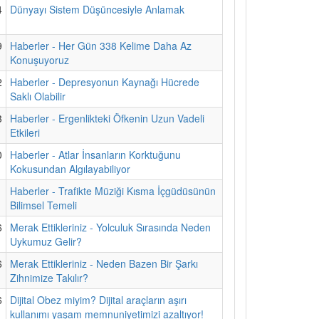
4
Dünyayı Sistem Düşüncesiyle Anlamak
9
Haberler - Her Gün 338 Kelime Daha Az
Konuşuyoruz
2
Haberler - Depresyonun Kaynağı Hücrede
Saklı Olabilir
3
Haberler - Ergenlikteki Öfkenin Uzun Vadeli
Etkileri
0
Haberler - Atlar İnsanların Korktuğunu
Kokusundan Algılayabiliyor
1
Haberler - Trafikte Müziği Kısma İçgüdüsünün
Bilimsel Temeli
6
Merak Ettikleriniz - Yolculuk Sırasında Neden
Uykumuz Gelir?
6
Merak Ettikleriniz - Neden Bazen Bir Şarkı
Zihnimize Takılır?
6
Dijital Obez miyim? Dijital araçların aşırı
kullanımı yaşam memnuniyetimizi azaltıyor!