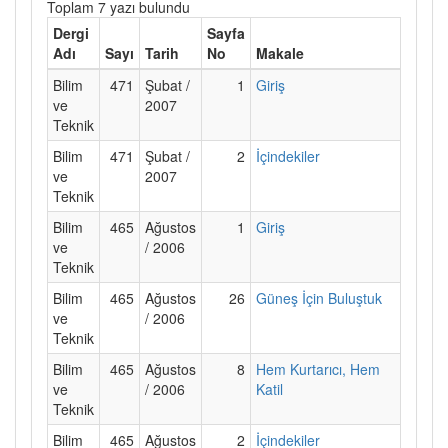
Toplam 7 yazı bulundu
Dergi
Sayfa
Adı
Sayı
Tarih
No
Makale
Bilim
471
Şubat /
1
Giriş
ve
2007
Teknik
Bilim
471
Şubat /
2
İçindekiler
ve
2007
Teknik
Bilim
465
Ağustos
1
Giriş
ve
/ 2006
Teknik
Bilim
465
Ağustos
26
Güneş İçin Buluştuk
ve
/ 2006
Teknik
Bilim
465
Ağustos
8
Hem Kurtarıcı, Hem
ve
/ 2006
Katil
Teknik
Bilim
465
Ağustos
2
İçindekiler