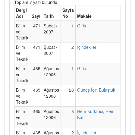
Toplam 7 yazı bulundu
Dergi
Sayfa
Adı
Sayı
Tarih
No
Makale
Bilim
471
Şubat /
1
Giriş
ve
2007
Teknik
Bilim
471
Şubat /
2
İçindekiler
ve
2007
Teknik
Bilim
465
Ağustos
1
Giriş
ve
/ 2006
Teknik
Bilim
465
Ağustos
26
Güneş İçin Buluştuk
ve
/ 2006
Teknik
Bilim
465
Ağustos
8
Hem Kurtarıcı, Hem
ve
/ 2006
Katil
Teknik
Bilim
465
Ağustos
2
İçindekiler