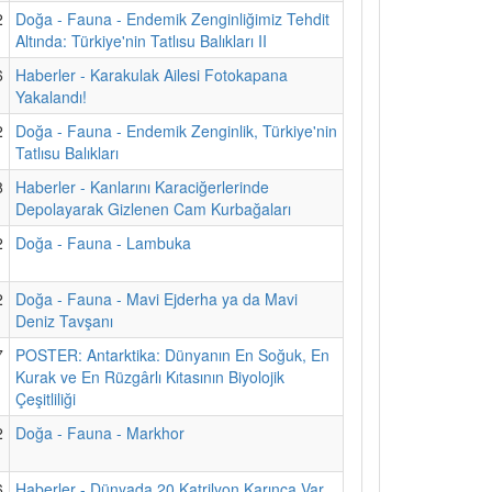
2
Doğa - Fauna - Endemik Zenginliğimiz Tehdit
Altında: Türkiye'nin Tatlısu Balıkları II
6
Haberler - Karakulak Ailesi Fotokapana
Yakalandı!
2
Doğa - Fauna - Endemik Zenginlik, Türkiye'nin
Tatlısu Balıkları
8
Haberler - Kanlarını Karaciğerlerinde
Depolayarak Gizlenen Cam Kurbağaları
2
Doğa - Fauna - Lambuka
2
Doğa - Fauna - Mavi Ejderha ya da Mavi
Deniz Tavşanı
7
POSTER: Antarktika: Dünyanın En Soğuk, En
Kurak ve En Rüzgârlı Kıtasının Biyolojik
Çeşitliliği
2
Doğa - Fauna - Markhor
6
Haberler - Dünyada 20 Katrilyon Karınca Var