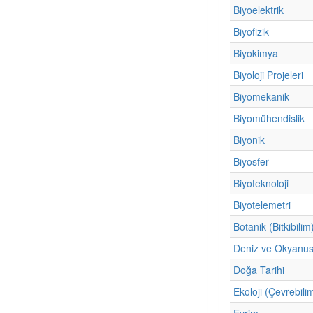
Biyoelektrik
Biyofizik
Biyokimya
Biyoloji Projeleri
Biyomekanik
Biyomühendislik
Biyonik
Biyosfer
Biyoteknoloji
Biyotelemetri
Botanik (Bitkibilim
Deniz ve Okyanus 
Doğa Tarihi
Ekoloji (Çevrebili
Evrim