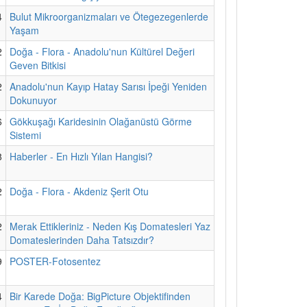
4
Bulut Mikroorganizmaları ve Ötegezegenlerde
Yaşam
2
Doğa - Flora - Anadolu'nun Kültürel Değeri
Geven Bitkisi
2
Anadolu'nun Kayıp Hatay Sarısı İpeği Yeniden
Dokunuyor
6
Gökkuşağı Karidesinin Olağanüstü Görme
Sistemi
8
Haberler - En Hızlı Yılan Hangisi?
2
Doğa - Flora - Akdeniz Şerit Otu
2
Merak Ettikleriniz - Neden Kış Domatesleri Yaz
Domateslerinden Daha Tatsızdır?
9
POSTER-Fotosentez
4
Bir Karede Doğa: BigPicture Objektifinden