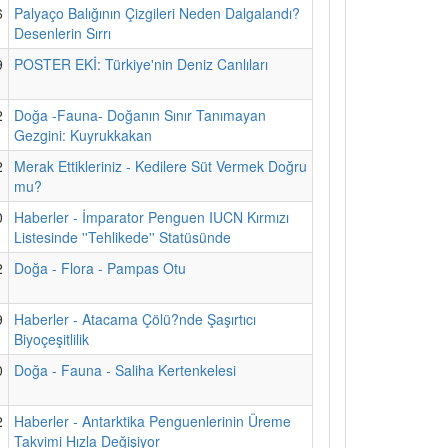
6
Palyaço Balığının Çizgileri Neden Dalgalandı?
Desenlerin Sırrı
9
POSTER EKİ: Türkiye'nin Deniz Canlıları
2
Doğa -Fauna- Doğanın Sınır Tanımayan
Gezgini: Kuyrukkakan
2
Merak Ettikleriniz - Kedilere Süt Vermek Doğru
mu?
0
Haberler - İmparator Penguen IUCN Kırmızı
Listesinde ''Tehlikede'' Statüsünde
2
Doğa - Flora - Pampas Otu
9
Haberler - Atacama Çölü?nde Şaşırtıcı
Biyoçeşitlilik
0
Doğa - Fauna - Saliha Kertenkelesi
2
Haberler - Antarktika Penguenlerinin Üreme
Takvimi Hızla Değişiyor