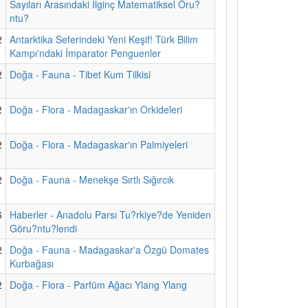
Sayıları Arasındaki İlginç Matematiksel Öru?
ntu?
2
Antarktika Seferindeki Yeni Keşif! Türk Bilim
Kampı'ndaki İmparator Penguenler
2
Doğa - Fauna - Tibet Kum Tilkisi
2
Doğa - Flora - Madagaskar'ın Orkideleri
2
Doğa - Flora - Madagaskar'ın Palmiyeleri
2
Doğa - Fauna - Menekşe Sırtlı Sığırcık
6
Haberler - Anadolu Parsı Tu?rkiye?de Yeniden
Göru?ntu?lendi
2
Doğa - Fauna - Madagaskar'a Özgü Domates
Kurbağası
2
Doğa - Flora - Parfüm Ağacı Ylang Ylang