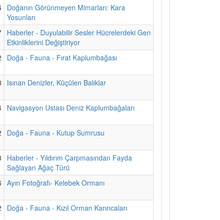
6
Doğanın Görünmeyen Mimarları: Kara
Yosunları
7
Haberler - Duyulabilir Sesler Hücrelerdeki Gen
Etkinliklerini Değiştiriyor
2
Doğa - Fauna - Fırat Kaplumbağası
3
Isınan Denizler, Küçülen Balıklar
4
Navigasyon Ustası Deniz Kaplumbağaları
2
Doğa - Fauna - Kutup Sumrusu
8
Haberler - Yıldırım Çarpmasından Fayda
Sağlayan Ağaç Türü
6
Ayın Fotoğrafı- Kelebek Ormanı
2
Doğa - Fauna - Kızıl Orman Karıncaları