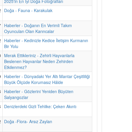
2025'in En İyi Doğa Fotoğrafları
2
Doğa - Fauna - Karakulak
7
Haberler - Doğanın En Verimli Takım
Oyuncuları Olan Karıncalar
2
Haberler - Kedinizle Kedice İletişim Kurmanın
Bir Yolu
0
Merak Ettikleriniz - Zehirli Hayvanlarla
Beslenen Hayvanlar Neden Zehirden
Etkilenmez?
9
Haberler - Dünyadaki Yer Altı Mantar Çeşitliliği
Büyük Ölçüde Korumasız Hâlde
6
Haberler - Gözlerini Yeniden Büyüten
Salyangozlar
4
Denizlerdeki Gizli Tehlike: Çeken Akıntı
2
Doğa -Flora- Arsız Zaylan