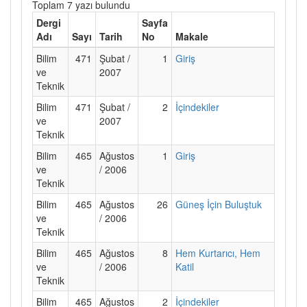
Toplam 7 yazı bulundu
Dergi
Sayfa
Adı
Sayı
Tarih
No
Makale
Bilim
471
Şubat /
1
Giriş
ve
2007
Teknik
Bilim
471
Şubat /
2
İçindekiler
ve
2007
Teknik
Bilim
465
Ağustos
1
Giriş
ve
/ 2006
Teknik
Bilim
465
Ağustos
26
Güneş İçin Buluştuk
ve
/ 2006
Teknik
Bilim
465
Ağustos
8
Hem Kurtarıcı, Hem
ve
/ 2006
Katil
Teknik
Bilim
465
Ağustos
2
İçindekiler