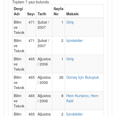
Toplam 7 yazı bulundu
Dergi
Sayfa
Adı
Sayı
Tarih
No
Makale
Bilim
471
Şubat /
1
Giriş
ve
2007
Teknik
Bilim
471
Şubat /
2
İçindekiler
ve
2007
Teknik
Bilim
465
Ağustos
1
Giriş
ve
/ 2006
Teknik
Bilim
465
Ağustos
26
Güneş İçin Buluştuk
ve
/ 2006
Teknik
Bilim
465
Ağustos
8
Hem Kurtarıcı, Hem
ve
/ 2006
Katil
Teknik
Bilim
465
Ağustos
2
İçindekiler