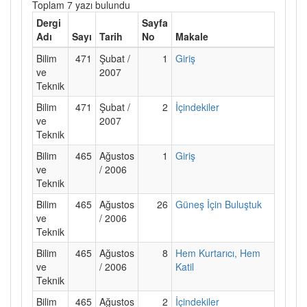
Toplam 7 yazı bulundu
Dergi
Sayfa
Adı
Sayı
Tarih
No
Makale
Bilim
471
Şubat /
1
Giriş
ve
2007
Teknik
Bilim
471
Şubat /
2
İçindekiler
ve
2007
Teknik
Bilim
465
Ağustos
1
Giriş
ve
/ 2006
Teknik
Bilim
465
Ağustos
26
Güneş İçin Buluştuk
ve
/ 2006
Teknik
Bilim
465
Ağustos
8
Hem Kurtarıcı, Hem
ve
/ 2006
Katil
Teknik
Bilim
465
Ağustos
2
İçindekiler