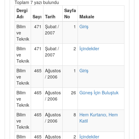
Toplam 7 yazı bulundu
Dergi
Sayfa
Adı
Sayı
Tarih
No
Makale
Bilim
471
Şubat /
1
Giriş
ve
2007
Teknik
Bilim
471
Şubat /
2
İçindekiler
ve
2007
Teknik
Bilim
465
Ağustos
1
Giriş
ve
/ 2006
Teknik
Bilim
465
Ağustos
26
Güneş İçin Buluştuk
ve
/ 2006
Teknik
Bilim
465
Ağustos
8
Hem Kurtarıcı, Hem
ve
/ 2006
Katil
Teknik
Bilim
465
Ağustos
2
İçindekiler