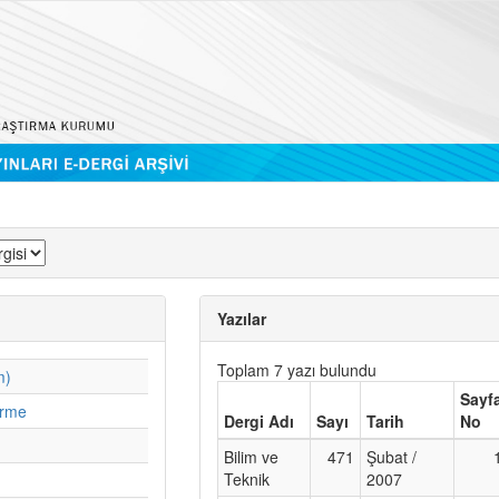
Yazılar
Toplam 7 yazı bulundu
m)
Sayf
irme
Dergi Adı
Sayı
Tarih
No
Bilim ve
471
Şubat /
Teknik
2007