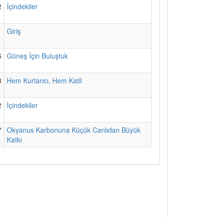
2
İçindekiler
1
Giriş
6
Güneş İçin Buluştuk
8
Hem Kurtarıcı, Hem Katil
2
İçindekiler
7
Okyanus Karbonuna Küçük Canlıdan Büyük
Katkı