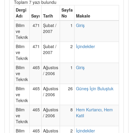
Toplam 7 yazı bulundu
Dergi
Sayfa
Adı
Sayı
Tarih
No
Makale
Bilim
471
Şubat /
1
Giriş
ve
2007
Teknik
Bilim
471
Şubat /
2
İçindekiler
ve
2007
Teknik
Bilim
465
Ağustos
1
Giriş
ve
/ 2006
Teknik
Bilim
465
Ağustos
26
Güneş İçin Buluştuk
ve
/ 2006
Teknik
Bilim
465
Ağustos
8
Hem Kurtarıcı, Hem
ve
/ 2006
Katil
Teknik
Bilim
465
Ağustos
2
İçindekiler