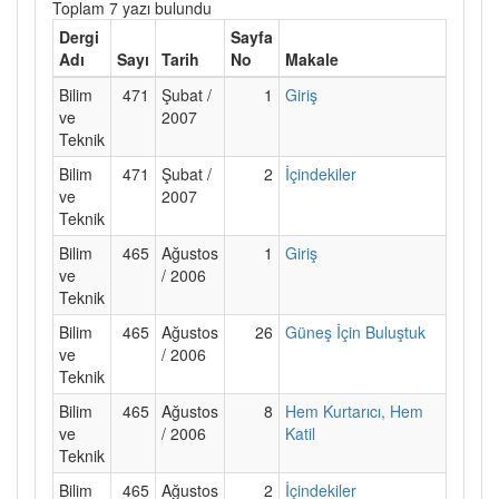
Toplam 7 yazı bulundu
Dergi
Sayfa
Adı
Sayı
Tarih
No
Makale
Bilim
471
Şubat /
1
Giriş
ve
2007
Teknik
Bilim
471
Şubat /
2
İçindekiler
ve
2007
Teknik
Bilim
465
Ağustos
1
Giriş
ve
/ 2006
Teknik
Bilim
465
Ağustos
26
Güneş İçin Buluştuk
ve
/ 2006
Teknik
Bilim
465
Ağustos
8
Hem Kurtarıcı, Hem
ve
/ 2006
Katil
Teknik
Bilim
465
Ağustos
2
İçindekiler